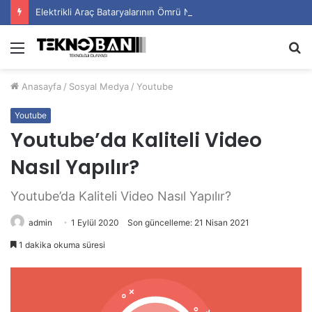
Elektrikli Araç Bataryalarının Ömrü Nasıl Uzatılır?
Menü
A
y
Anasayfa
/
Sosyal Medya
/
Youtube
...
Youtube
Youtube’da Kaliteli Video
Nasıl Yapılır?
Youtube’da Kaliteli Video Nasıl Yapılır?
admin
1 Eylül 2020
Son güncelleme: 21 Nisan 2021
1 dakika okuma süresi