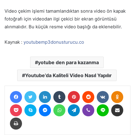
Video çekim işlemi tamamlandıktan sonra video ön kapak
fotoğrafı için videodan ilgi çekici bir ekran görüntüsü
alınmalıdır. Bu küçük resme video başlığı da eklenebilir.
Kaynak :
youtubemp3donusturucu.co
yotube den para kazanma
Youtube’da Kaliteli Video Nasıl Yapılır
Facebook
Twitter
LinkedIn
Tumblr
Pinterest
Reddit
VKontakte
Odnokl
Pocket
Skype
Messenger
WhatsApp
Telegram
Viber
Line
E-Posta ile paylaş
Yazdır