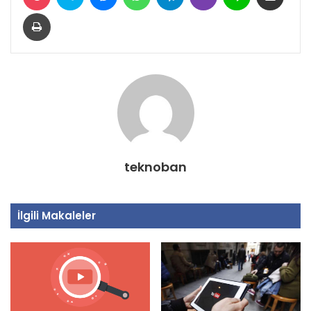
Yazdır
teknoban
İlgili Makaleler