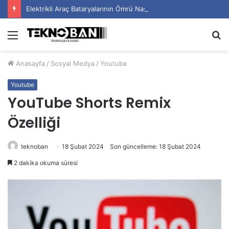
Elektrikli Araç Bataryalarının Ömrü Nasıl Uzatılır?
Menü
A
y
Anasayfa
/
Sosyal Medya
/
Youtube
...
Youtube
YouTube Shorts Remix
Özelliği
teknoban
18 Şubat 2024
Son güncelleme: 18 Şubat 2024
2 dakika okuma süresi