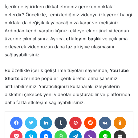
İçerik geliştirirken dikkat etmeniz gereken noktalar
nelerdir? Öncelikle, remixlediğiniz videoyu izleyerek hangi
noktalarda değişiklik yapacağınıza karar vermelisiniz.
Ardından kendi yaratıcılığınızı ekleyerek orijinal videonun
üzerine çıkmalısınız. Ayrıca,
etkileyici başlık
ve açıklama
ekleyerek videonuzun daha fazla kişiye ulaşmasını
sağlayabilirsiniz.
Bu özellikle içerik geliştirme tüyoları sayesinde,
YouTube
Shorts
üzerinde popüler içerik üretici olma şansınızı
arttırabilirsiniz. Yaratıcılığınızı kullanarak, izleyicilerin
dikkatini çekecek yeni videolar oluşturabilir ve platformda
daha fazla etkileşim sağlayabilirsiniz.
Facebook
Twitter
LinkedIn
Tumblr
Pinterest
Reddit
VKontakte
Odnokl
Pocket
Skype
Messenger
WhatsApp
Telegram
Viber
Line
E-Posta ile paylaş