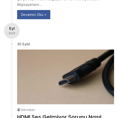
Bilgisayarların…
Devamını Oku »
Eyl
- 2023 -
30 Eylül
teknoban
HDMI Ses Gelmiyor Sorunu Nasıl