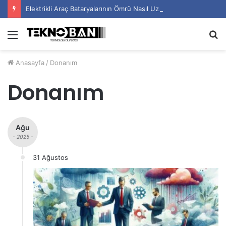
Elektrikli Araç Bataryalarının Ömrü Nasıl Uzatılır?
Menü
A
y
Anasayfa
/
Donanım
...
Donanım
Ağu
- 2025 -
31 Ağustos