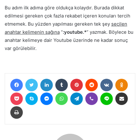
Bu adım ilk adıma göre oldukça kolaydır. Burada dikkat
edilmesi gereken çok fazla rekabet içeren konuları tercih
etmemek. Bu yüzden yapılması gereken tek şey
seçilen
anahtar kelimenin sağına
“
:youtube.*
” yazmak. Böylece bu
anahtar kelimeye dair Youtube üzerinde ne kadar sonuç
var görülebilir.
medyum
Facebook
Twitter
LinkedIn
Tumblr
Pinterest
Reddit
VKontakte
Odnokl
Pocket
Skype
Messenger
WhatsApp
Telegram
Viber
Line
E-Posta ile paylaş
Yazdır