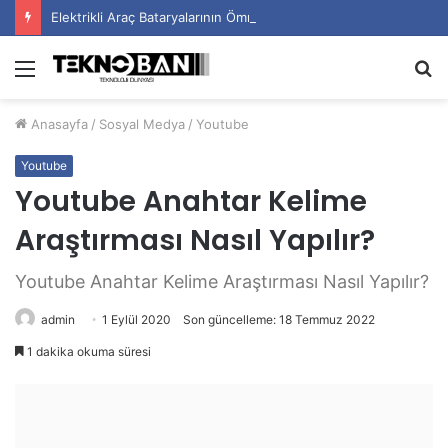
Elektrikli Araç Bataryalarının Ömrü Nasıl Uzatılır?
Menü
A
y
Anasayfa
/
Sosyal Medya
/
Youtube
...
Youtube
Youtube Anahtar Kelime
Araştırması Nasıl Yapılır?
Youtube Anahtar Kelime Araştırması Nasıl Yapılır?
admin
1 Eylül 2020
Son güncelleme: 18 Temmuz 2022
1 dakika okuma süresi