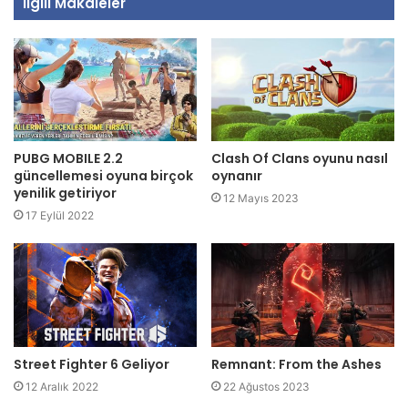
İlgili Makaleler
PUBG MOBILE 2.2
Clash Of Clans oyunu nasıl
güncellemesi oyuna birçok
oynanır
yenilik getiriyor
12 Mayıs 2023
17 Eylül 2022
Street Fighter 6 Geliyor
Remnant: From the Ashes
12 Aralık 2022
22 Ağustos 2023