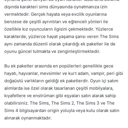
dışında karakteri sims dünyasında oynatmanıza izin
vermektedir. Gerçek hayata veya evcilik oyunlarına
benzese de çeşitli ayrıntıları ve eğlenceli yönleri ile
özellikle kız oyuncuların ilgisini çekmektedir. Yüzlerce
karakterde, yüzlerce hayat yaşama şansı veren The Sims
aynı zamanda düzenli olarak çıkardığı ek paketler ile de
oyunu güncel tutmakta ve zenginleştirmektedir.
Bu ek paketler arasında en popülerleri genellikle gece
hayatı, hayvanlar, mevsimler ve kurt adam, vampir, peri gibi
doğaüstü varlıkların geldiği ek paketlerdir. Oyun içi satım
alımlarda ise özel olarak tasarlanan çeşitli mobilyalara,
kıyafetlere ve enstrüman gibi eşyaları satın alarak sahip
olabilirsiniz. The Sims, The Sims 2, The Sims 3 ve The
Sims 4 bilgisayardan origin yoluyla veya kutu olarak satın
alınarak oynanmaktadır.