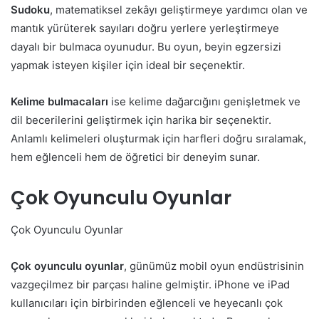
Sudoku
, matematiksel zekâyı geliştirmeye yardımcı olan ve
mantık yürüterek sayıları doğru yerlere yerleştirmeye
dayalı bir bulmaca oyunudur. Bu oyun, beyin egzersizi
yapmak isteyen kişiler için ideal bir seçenektir.
Kelime bulmacaları
ise kelime dağarcığını genişletmek ve
dil becerilerini geliştirmek için harika bir seçenektir.
Anlamlı kelimeleri oluşturmak için harfleri doğru sıralamak,
hem eğlenceli hem de öğretici bir deneyim sunar.
Çok Oyunculu Oyunlar
Çok Oyunculu Oyunlar
Çok oyunculu oyunlar
, günümüz mobil oyun endüstrisinin
vazgeçilmez bir parçası haline gelmiştir. iPhone ve iPad
kullanıcıları için birbirinden eğlenceli ve heyecanlı çok