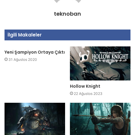
teknoban
İlgili Makaleler
Yeni Şampiyon Ortaya Çıktı
31 Ağustos 2020
Hollow Knight
22 Ağustos 2023