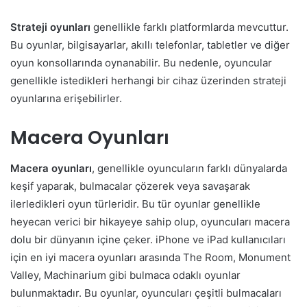
Strateji oyunları
genellikle farklı platformlarda mevcuttur.
Bu oyunlar, bilgisayarlar, akıllı telefonlar, tabletler ve diğer
oyun konsollarında oynanabilir. Bu nedenle, oyuncular
genellikle istedikleri herhangi bir cihaz üzerinden strateji
oyunlarına erişebilirler.
Macera Oyunları
Macera oyunları
, genellikle oyuncuların farklı dünyalarda
keşif yaparak, bulmacalar çözerek veya savaşarak
ilerledikleri oyun türleridir. Bu tür oyunlar genellikle
heyecan verici bir hikayeye sahip olup, oyuncuları macera
dolu bir dünyanın içine çeker. iPhone ve iPad kullanıcıları
için en iyi macera oyunları arasında The Room, Monument
Valley, Machinarium gibi bulmaca odaklı oyunlar
bulunmaktadır. Bu oyunlar, oyuncuları çeşitli bulmacaları