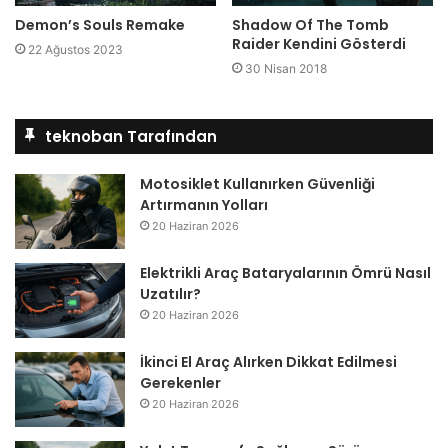
Demon’s Souls Remake
Shadow Of The Tomb
Raider Kendini Gösterdi
22 Ağustos 2023
30 Nisan 2018
teknoban Tarafından
Motosiklet Kullanırken Güvenliği
Artırmanın Yolları
20 Haziran 2026
Elektrikli Araç Bataryalarının Ömrü Nasıl
Uzatılır?
20 Haziran 2026
İkinci El Araç Alırken Dikkat Edilmesi
Gerekenler
20 Haziran 2026