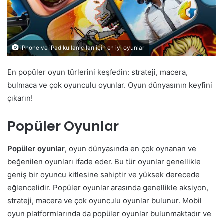
iPhone ve iPad kullanıcıları için en iyi oyunlar
En popüler oyun türlerini keşfedin: strateji, macera,
bulmaca ve çok oyunculu oyunlar. Oyun dünyasının keyfini
çıkarın!
Popüler Oyunlar
Popüler oyunlar
, oyun dünyasında en çok oynanan ve
beğenilen oyunları ifade eder. Bu tür oyunlar genellikle
geniş bir oyuncu kitlesine sahiptir ve yüksek derecede
eğlencelidir. Popüler oyunlar arasında genellikle aksiyon,
strateji, macera ve çok oyunculu oyunlar bulunur. Mobil
oyun platformlarında da popüler oyunlar bulunmaktadır ve