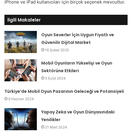
iPhone ve iPad kullanıcıları için birçok seçenek mevcuttur.
İlgili Makaleler
Oyun Severler İçin Uygun Fiyatlı ve
Güvenilir Dijital Market
16 Şubat 2025
Mobil Oyunların Yükselişi ve Oyun
Sektörüne Etkileri
5 Eylül 2024
Türkiye’de Mobil Oyun Pazarının Geleceği ve Potansiyeli
9 Haziran 2024
Yapay Zeka ve Oyun Dünyasındaki
Yenilikler
21 Mart 2024