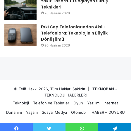
Yakıt Tasarrufu Sağlayan Sürüş
Teknikleri
20 Haziran 2026
Eski Cep Telefonlarından Akıllı
Telefonlara: Teknolojinin Büyük
Dönüşümü
20 Haziran 2026
© Telif Hakkı 2026, Tüm Hakları Saklıdır |
TEKNOBAN
-
TEKNOLOJİ HABERLERİ
Teknoloji
Telefon ve Tabletler
Oyun
Yazılım
internet
Donanım
Yaşam
Sosyal Medya
Otomobil
HABER – DUYURU