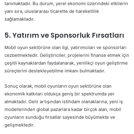
tanımaktadır. Bu durum, yerel ekonomi üzerindeki etkilerin
yanı sıra, uluslararası ticarette de hareketlilik
sağlamaktadır.
5. Yatırım ve Sponsorluk Fırsatları
Mobil oyun sektörüne olan ilgi, yatırımcıları ve sponsorları
cezbetmektedir. Geliştiriciler, projelerini finanse etmek için
çeşitli kaynaklardan faydalanarak, yenilikçi oyun geliştirme
süreçlerini destekleyebilme imkanı bulmaktadır.
Sonuç olarak, mobil oyunların oyun sektörüne olan
ekonomik katkıları oldukça geniş bir spektrumda yer
almaktadır. Gelir artışından istihdam olanaklarına, yeni iş
modellerinden global pazarlara kadar birçok alan, mobil
oyunların sunduğu fırsatlar sayesinde büyümekte ve
gelişmektedir.