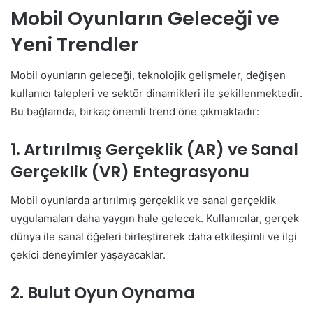
Mobil Oyunların Geleceği ve
Yeni Trendler
Mobil oyunların geleceği, teknolojik gelişmeler, değişen
kullanıcı talepleri ve sektör dinamikleri ile şekillenmektedir.
Bu bağlamda, birkaç önemli trend öne çıkmaktadır:
1. Artırılmış Gerçeklik (AR) ve Sanal
Gerçeklik (VR) Entegrasyonu
Mobil oyunlarda artırılmış gerçeklik ve sanal gerçeklik
uygulamaları daha yaygın hale gelecek. Kullanıcılar, gerçek
dünya ile sanal öğeleri birleştirerek daha etkileşimli ve ilgi
çekici deneyimler yaşayacaklar.
2. Bulut Oyun Oynama