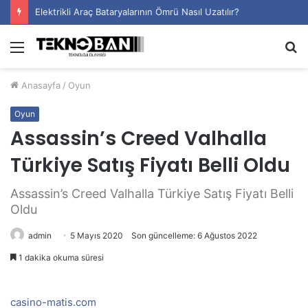
Elektrikli Araç Bataryalarının Ömrü Nasıl Uzatılır?
Menü
A
y
Anasayfa
/
Oyun
...
Oyun
Assassin’s Creed Valhalla
Türkiye Satış Fiyatı Belli Oldu
Assassin’s Creed Valhalla Türkiye Satış Fiyatı Belli
Oldu
admin
5 Mayıs 2020
Son güncelleme: 6 Ağustos 2022
1 dakika okuma süresi
casino-matis.com