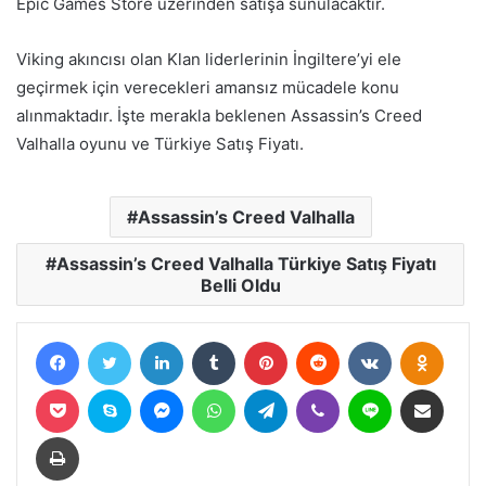
Epic Games Store üzerinden satışa sunulacaktır.
Viking akıncısı olan Klan liderlerinin İngiltere’yi ele
geçirmek için verecekleri amansız mücadele konu
alınmaktadır. İşte merakla beklenen Assassin’s Creed
Valhalla oyunu ve Türkiye Satış Fiyatı.
Assassin’s Creed Valhalla
Assassin’s Creed Valhalla Türkiye Satış Fiyatı
Belli Oldu
Facebook
Twitter
LinkedIn
Tumblr
Pinterest
Reddit
VKontakte
Odnokl
Pocket
Skype
Messenger
WhatsApp
Telegram
Viber
Line
E-Posta ile paylaş
Yazdır