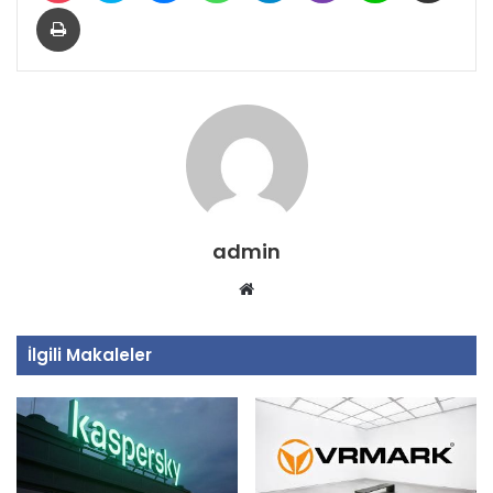
Yazdır
admin
Web
sitesi
İlgili Makaleler