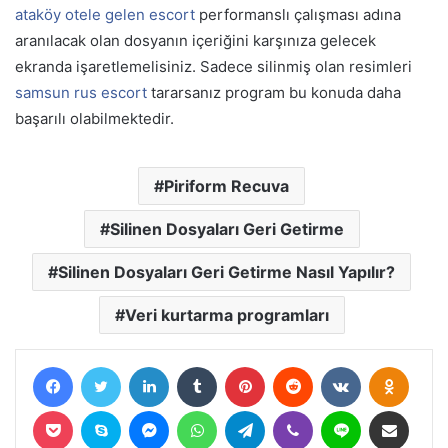
ataköy otele gelen escort
performanslı çalışması adına
aranılacak olan dosyanın içeriğini karşınıza gelecek
ekranda işaretlemelisiniz. Sadece silinmiş olan resimleri
samsun rus escort
tararsanız program bu konuda daha
başarılı olabilmektedir.
Piriform Recuva
Silinen Dosyaları Geri Getirme
Silinen Dosyaları Geri Getirme Nasıl Yapılır?
Veri kurtarma programları
Facebook
Twitter
LinkedIn
Tumblr
Pinterest
Reddit
VKontakte
Odnokl
Pocket
Skype
Messenger
WhatsApp
Telegram
Viber
Line
E-Posta ile paylaş