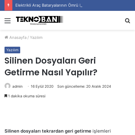
Elektrikli Araç Bataryalarının Ömrü Nasıl Uzatılır?
Menü
A
y
Anasayfa
/
Yazılım
...
Yazılım
Silinen Dosyaları Geri
Getirme Nasıl Yapılır?
admin
16 Eylül 2020
Son güncelleme: 20 Aralık 2024
1 dakika okuma süresi
Silinen dosyaları tekrardan geri getirme
işlemleri