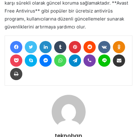
karşı sürekli olarak güncel koruma sağlamaktadır. **Avast
Free Antivirus** gibi popüler bir ücretsiz antivirüs
programı, kullanıcılarına düzenli güncellemeler sunarak
güvenliklerini artırmaya yardımcı olur.
Facebook
Twitter
LinkedIn
Tumblr
Pinterest
Reddit
VKontakte
Odnokl
Pocket
Skype
Messenger
WhatsApp
Telegram
Viber
Line
E-Posta ile paylaş
Yazdır
teknoban