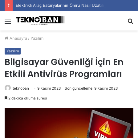
Elektrikli Araç Bataryalarının Ömrü Nasıl Uzatılır?
Menü
A
y
Anasayfa
/
Yazılım
...
Yazılım
Bilgisayar Güvenliği İçin En
Etkili Antivirüs Programları
teknoban
9 Kasım 2023
Son güncelleme: 9 Kasım 2023
2 dakika okuma süresi