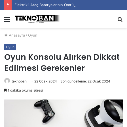
Elektrikli Araç Bataryalarının Ömrü Nasıl Uzatılır?
Menü
A
y
Anasayfa
/
Oyun
...
Oyun
Oyun Konsolu Alırken Dikkat
Edilmesi Gerekenler
teknoban
22 Ocak 2024
Son güncelleme: 22 Ocak 2024
1 dakika okuma süresi