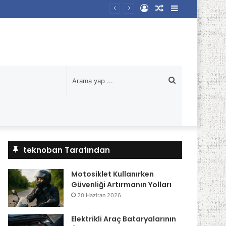
Kayıt
Rastgele
Kenar
Ol
Makale
Bölmesi
Arama
yap
...
teknoban Tarafından
Motosiklet Kullanırken
Güvenliği Artırmanın Yolları
20 Haziran 2026
Elektrikli Araç Bataryalarının