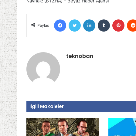
Kaynak: (BYZHA) – Beyaz Haber Ajansı
Facebook
Twitter
LinkedIn
Tumblr
Pinter
Paylaş
teknoban
İlgili Makaleler