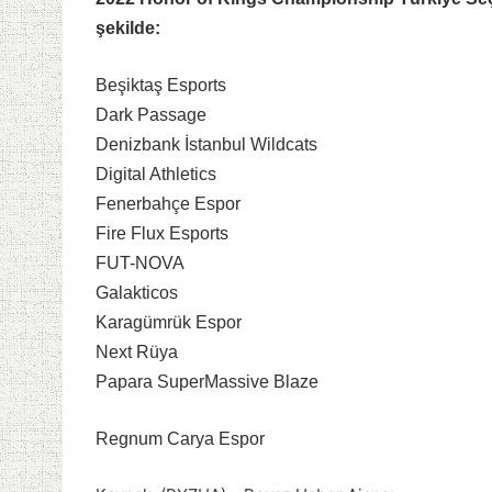
şekilde:
Beşiktaş Esports
Dark Passage
Denizbank İstanbul Wildcats
Digital Athletics
Fenerbahçe Espor
Fire Flux Esports
FUT-NOVA
Galakticos
Karagümrük Espor
Next Rüya
Papara SuperMassive Blaze
Regnum Carya Espor