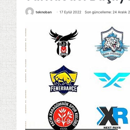
teknoban
17 Eylül 2022
Son güncelleme: 24 Aralık 