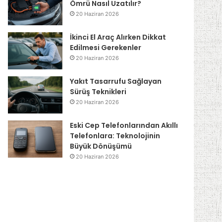
Ömrü Nasıl Uzatılır?
20 Haziran 2026
İkinci El Araç Alırken Dikkat
Edilmesi Gerekenler
20 Haziran 2026
Yakıt Tasarrufu Sağlayan
Sürüş Teknikleri
20 Haziran 2026
Eski Cep Telefonlarından Akıllı
Telefonlara: Teknolojinin
Büyük Dönüşümü
20 Haziran 2026