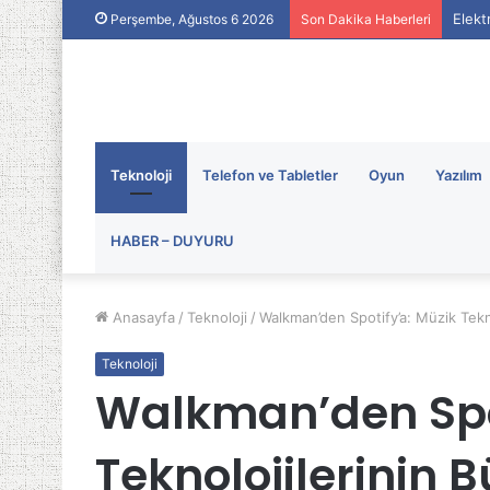
Elekt
Perşembe, Ağustos 6 2026
Son Dakika Haberleri
Teknoloji
Telefon ve Tabletler
Oyun
Yazılım
HABER – DUYURU
Anasayfa
/
Teknoloji
/
Walkman’den Spotify’a: Müzik Tekn
Teknoloji
Walkman’den Spot
Teknolojilerinin 