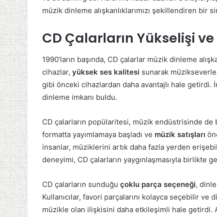
müzik dinleme alışkanlıklarımızı şekillendiren bir s
CD Çalarların Yükselişi ve
1990’ların başında, CD çalarlar müzik dinleme alışka
cihazlar,
yüksek ses kalitesi
sunarak müzikseverleri
gibi önceki cihazlardan daha avantajlı hale getirdi. 
dinleme imkanı buldu.
CD çalarların popülaritesi, müzik endüstrisinde de 
formatta yayımlamaya başladı ve
müzik satışları
öne
insanlar, müziklerini artık daha fazla yerden erişeb
deneyimi, CD çalarların yaygınlaşmasıyla birlikte gel
CD çalarların sunduğu
çoklu parça seçeneği
, dinl
Kullanıcılar, favori parçalarını kolayca seçebilir ve d
müzikle olan ilişkisini daha etkileşimli hale getirdi.