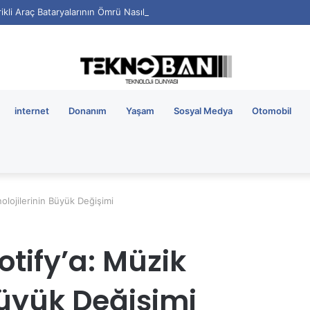
rikli Araç Bataryalarının Ömrü Nasıl Uzatılır?
internet
Donanım
Yaşam
Sosyal Medya
Otomobil
olojilerinin Büyük Değişimi
ify’a: Müzik
Büyük Değişimi