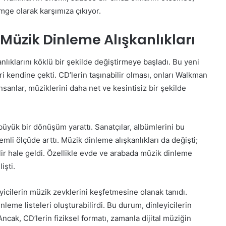
imge olarak karşımıza çıkıyor.
 Müzik Dinleme Alışkanlıkları
nlıklarını köklü bir şekilde değiştirmeye başladı. Bu yeni
 kendine çekti. CD’lerin taşınabilir olması, onları Walkman
İnsanlar, müziklerini daha net ve kesintisiz bir şekilde
büyük bir dönüşüm yarattı. Sanatçılar, albümlerini bu
mli ölçüde arttı. Müzik dinleme alışkanlıkları da değişti;
ilir hale geldi. Özellikle evde ve arabada müzik dinleme
işti.
eyicilerin müzik zevklerini keşfetmesine olanak tanıdı.
inleme listeleri oluşturabilirdi. Bu durum, dinleyicilerin
 Ancak, CD’lerin fiziksel formatı, zamanla dijital müziğin