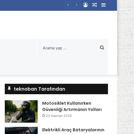
Kayıt
Rastgele
Kenar
Ol
Makale
Bölmesi
Arama
yap
...
teknoban Tarafından
Motosiklet Kullanırken
Güvenliği Artırmanın Yolları
20 Haziran 2026
Elektrikli Araç Bataryalarının