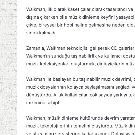
Walkman, ilk olarak kaset çalar olarak tasarlandı ve
dışına çıkarken bile müzik dinleme keyfini yaşayab
çıkıp, bireysel bir hobi haline gelmesine neden old
sınırlı kalmadı.
Zamanla, Walkman teknolojisi gelişerek CD çalarlar v
Walkman’ın sunduğu taşınabilirlik ve kullanıcı dostu
müzik koleksiyonları oluşturmak, dinleyicilerin müziğ
Walkman ile başlayan bu taşınabilir müzik devrimi, 
müzik dosyalarının kolayca paylaşılmasını sağladı v
dönüştürdü. Artık kullanıcılar, çok sayıda şarkıyı 
imkanına sahipti.
Walkman, müzik dinleme kültüründe devrim yaratan b
müzik teknolojilerinin temelini oluşturdu. Müzik din
ve streaming servislerine kadar uzandı. Dolayısıyl