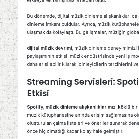
etkileyerek tartışmalara neden oldu.
Bu dönemde, dijital müzik dinleme alışkanlıkları da d
dinleme imkanı buldular. Ayrıca, müzik kütüphaneler
ulaşmak da kolaylaştı. Bu gelişmeler, müziğin glob
dijital müzik devrimi
, müzik dinleme deneyimimizi k
paylaşımının etkisi, müzik endüstrisinde yeni iş mod
daha erişilebilir kılarak, dinleyicilerin tercihlerini v
Streaming Servisleri: Spot
Etkisi
Spotify, müzik dinleme alışkanlıklarımızı köklü bir 
müzik kütüphanesine anında erişim sağlamasına olanak
oluşturulan çalma listeleri ve öneriler sunarak de
önce hiç olmadığı kadar kolay hale gelmiştir.