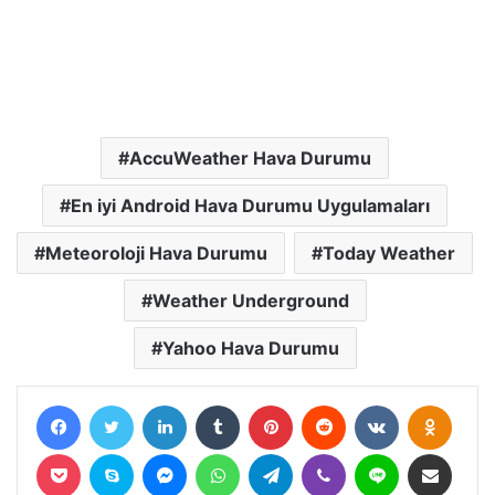
AccuWeather Hava Durumu
En iyi Android Hava Durumu Uygulamaları
Meteoroloji Hava Durumu
Today Weather
Weather Underground
Yahoo Hava Durumu
Facebook
Twitter
LinkedIn
Tumblr
Pinterest
Reddit
VKontakte
Odnokl
Pocket
Skype
Messenger
WhatsApp
Telegram
Viber
Line
E-Posta ile paylaş