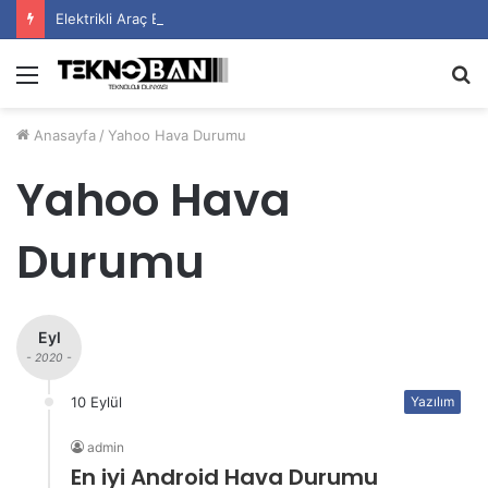
Elektrikli Araç Bataryalarının Ömrü Nasıl Uzatılır?
Menü
A
y
Anasayfa
/
Yahoo Hava Durumu
...
Yahoo Hava
Durumu
Eyl
- 2020 -
10 Eylül
Yazılım
admin
En iyi Android Hava Durumu