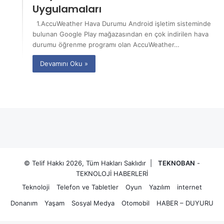
Uygulamaları
1.AccuWeather Hava Durumu Android işletim sisteminde
bulunan Google Play mağazasından en çok indirilen hava
durumu öğrenme programı olan AccuWeather…
Devamını Oku »
© Telif Hakkı 2026, Tüm Hakları Saklıdır |
TEKNOBAN
-
TEKNOLOJİ HABERLERİ
Teknoloji
Telefon ve Tabletler
Oyun
Yazılım
internet
Donanım
Yaşam
Sosyal Medya
Otomobil
HABER – DUYURU