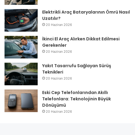
Elektrikli Araç Bataryalarının Ömrü Nasıl
Uzatılır?
20 Haziran 2026
İkinci El Araç Alırken Dikkat Edilmesi
Gerekenler
20 Haziran 2026
Yakıt Tasarrufu Sağlayan Sürüş
Teknikleri
20 Haziran 2026
Eski Cep Telefonlarından Akıllı
Telefonlara: Teknolojinin Büyük
Dönüşümü
20 Haziran 2026