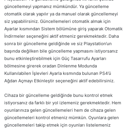
güncellemeyi yapmanız mümkündür. Ya güncelleme
otomatik olarak yapılır ya da manuel olarak güncellemeyi
siz yapabilirsiniz. Güncellemeleri otomatik almak için
Ayarlar kısmından Sistem bölümüne giriş yaparak Otomatik
İndirmeler seçeneğini aktif etmeniz gerekmektedir. Daha
sonra bir güncelleme geldiğinde ve siz Playstation’un
başında değilken bile güncelleme yapmasını istiyorsanız
bunu etkinleştirebilmek için Güç Tasarrufu Ayarları
bölmesine girerek oradan Dinlenme Modunda
Kullanılabilen İşlevleri Ayarla kısmında bulunan PS4’ü
Ağdan Açmayı Etkinleştir seçeneğini aktif edebilirsiniz.
Cihaza bir güncelleme geldiğinde bunu kontrol etmek
istiyorsanız da farklı bir yol izlemeniz gerekmektedir. Hem
oyunlarınıza gelen güncellemeleri hem de cihaza gelen
güncellemeleri kontrol etmeniz mümkün. Oyunlara gelen
güncellemeleri takip etmek için oyunları listelemeniz