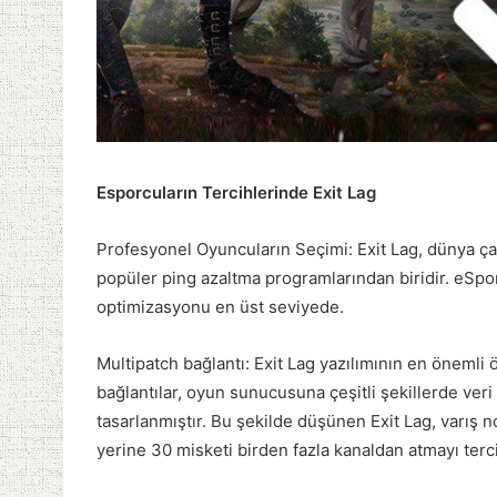
Esporcuların Tercihlerinde Exit Lag
Profesyonel Oyuncuların Seçimi: Exit Lag, dünya ça
popüler ping azaltma programlarından biridir. eSpor
optimizasyonu en üst seviyede.
Multipatch bağlantı: Exit Lag yazılımının en önemli ö
bağlantılar, oyun sunucusuna çeşitli şekillerde ver
tasarlanmıştır. Bu şekilde düşünen Exit Lag, varış 
yerine 30 misketi birden fazla kanaldan atmayı terc