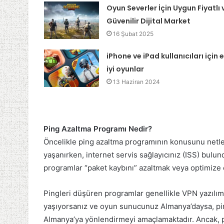
Oyun Severler İçin Uygun Fiyatlı 
Güvenilir Dijital Market
16 Şubat 2025
iPhone ve iPad kullanıcıları için 
iyi oyunlar
13 Haziran 2024
Ping Azaltma Programı Nedir?
Öncelikle ping azaltma programının konusunu netle
yaşanırken, internet servis sağlayıcınız (ISS) bulu
programlar “paket kaybını” azaltmak veya optimize et
Pingleri düşüren programlar genellikle VPN yazılıml
yaşıyorsanız ve oyun sunucunuz Almanya’daysa, p
Almanya’ya yönlendirmeyi amaçlamaktadır. Ancak, pi