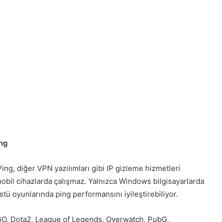
ng
Ping, diğer VPN yazılımları gibi IP gizleme hizmetleri
obil cihazlarda çalışmaz. Yalnızca Windows bilgisayarlarda
tü oyunlarında ping performansını iyileştirebiliyor.
GO, Dota2, League of Legends, Overwatch, PubG,