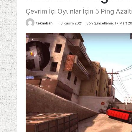
Çevrim İçi Oyunlar İçin 5 Ping Aza
teknoban
3 Kasım 2021
Son güncelleme: 17 Mart 2