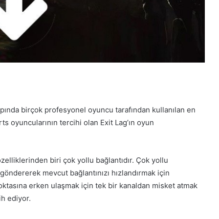
pında birçok profesyonel oyuncu tarafından kullanılan en
ts oyuncularının tercihi olan Exit Lag’ın oyun
zelliklerinden biri çok yollu bağlantıdır. Çok yollu
i göndererek mevcut bağlantınızı hızlandırmak için
noktasına erken ulaşmak için tek bir kanaldan misket atmak
ih ediyor.