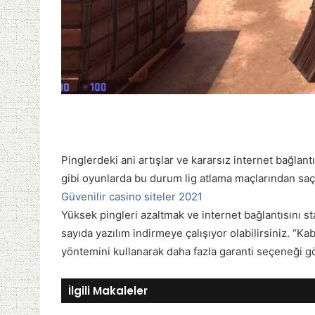
Pinglerdeki ani artışlar ve kararsız internet bağlant
gibi oyunlarda bu durum lig atlama maçlarından saç
Güvenilir casino siteler 2021
Yüksek pingleri azaltmak ve internet bağlantısını st
sayıda yazılım indirmeye çalışıyor olabilirsiniz. “K
yöntemini kullanarak daha fazla garanti seçeneği gör
İlgili Makaleler