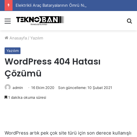
Elektrikli Araç Bataryalarının Ömrü Nasıl Uzatılır?
Menü
A
y
Anasayfa
/
Yazılım
...
Yazılım
WordPress 404 Hatası
Çözümü
admin
16 Ekim 2020
Son güncelleme: 10 Şubat 2021
1 dakika okuma süresi
WordPress artık pek çok site türü için son derece kullanışlı