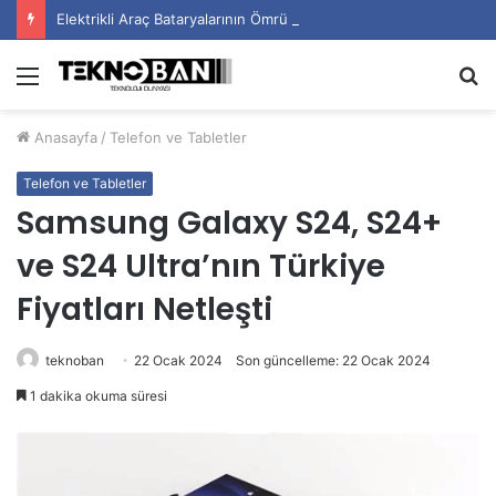
Elektrikli Araç Bataryalarının Ömrü Nasıl Uzatılır?
Menü
A
y
Anasayfa
/
Telefon ve Tabletler
...
Telefon ve Tabletler
Samsung Galaxy S24, S24+
ve S24 Ultra’nın Türkiye
Fiyatları Netleşti
teknoban
22 Ocak 2024
Son güncelleme: 22 Ocak 2024
1 dakika okuma süresi