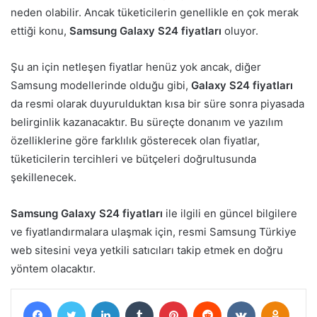
neden olabilir. Ancak tüketicilerin genellikle en çok merak
ettiği konu,
Samsung Galaxy S24 fiyatları
oluyor.
Şu an için netleşen fiyatlar henüz yok ancak, diğer
Samsung modellerinde olduğu gibi,
Galaxy S24 fiyatları
da resmi olarak duyurulduktan kısa bir süre sonra piyasada
belirginlik kazanacaktır. Bu süreçte donanım ve yazılım
özelliklerine göre farklılık gösterecek olan fiyatlar,
tüketicilerin tercihleri ve bütçeleri doğrultusunda
şekillenecek.
Samsung Galaxy S24 fiyatları
ile ilgili en güncel bilgilere
ve fiyatlandırmalara ulaşmak için, resmi Samsung Türkiye
web sitesini veya yetkili satıcıları takip etmek en doğru
yöntem olacaktır.
Facebook
Twitter
LinkedIn
Tumblr
Pinterest
Reddit
VKontakte
Odnokl