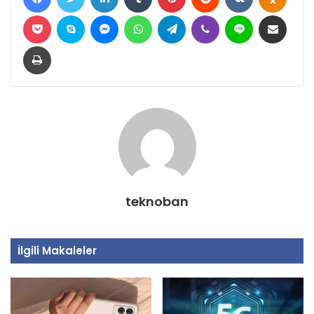
Pocket
Skype
Messenger
WhatsApp
Telegram
Viber
Line
E-Posta ile paylaş
Yazdır
teknoban
İlgili Makaleler