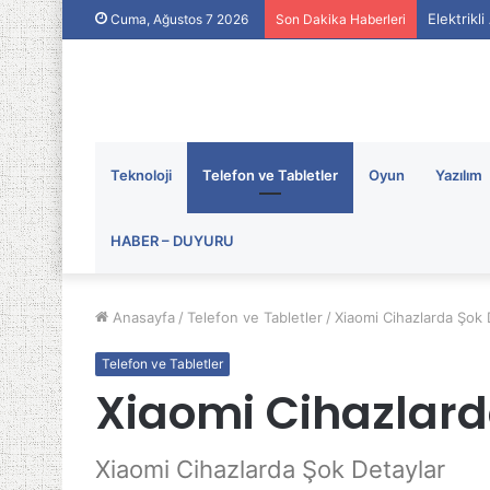
Elektrikl
Cuma, Ağustos 7 2026
Son Dakika Haberleri
Teknoloji
Telefon ve Tabletler
Oyun
Yazılım
HABER – DUYURU
Anasayfa
/
Telefon ve Tabletler
/
Xiaomi Cihazlarda Şok 
Telefon ve Tabletler
Xiaomi Cihazlard
Xiaomi Cihazlarda Şok Detaylar