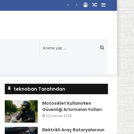
Kayıt
Rastgele
Kenar
Ol
Makale
Bölmesi
Arama
yap
...
teknoban Tarafından
Motosiklet Kullanırken
Güvenliği Artırmanın Yolları
20 Haziran 2026
Elektrikli Araç Bataryalarının