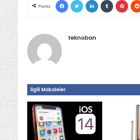
Paylaş
teknoban
İlgili Makaleler