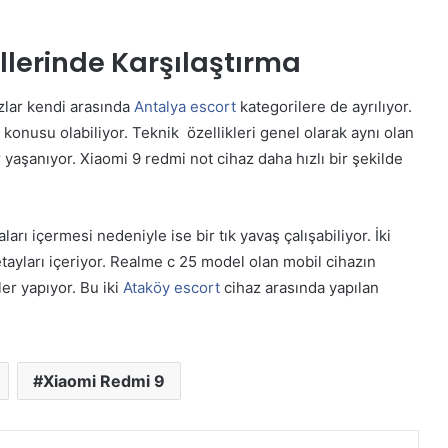
lerinde Karşılaştırma
zlar kendi arasında
Antalya escort
kategorilere de ayrılıyor.
 konusu olabiliyor. Teknik özellikleri genel olarak aynı olan
r yaşanıyor. Xiaomi 9 redmi not cihaz daha hızlı bir şekilde
arı içermesi nedeniyle ise bir tık yavaş çalışabiliyor. İki
tayları içeriyor. Realme c 25 model olan mobil cihazın
ler yapıyor. Bu iki
Ataköy escort
cihaz arasında yapılan
Xiaomi Redmi 9
est
Reddit
VKontakte
Odnoklassniki
Pocket
Skype
Messenger
E-Posta ile paylaş
Yazdır