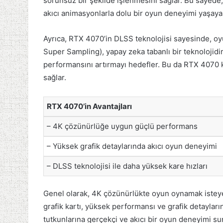
sorunsuz bir şekilde işlenmesini sağlar. Bu sayede,
akıcı animasyonlarla dolu bir oyun deneyimi yaşayabi
Ayrıca, RTX 4070’in DLSS teknolojisi sayesinde, oy
Super Sampling), yapay zeka tabanlı bir teknoloj
performansını artırmayı hedefler. Bu da RTX 4070 k
sağlar.
RTX 4070’in Avantajları
– 4K çözünürlüğe uygun güçlü performans
– Yüksek grafik detaylarında akıcı oyun deneyimi
– DLSS teknolojisi ile daha yüksek kare hızları
Genel olarak, 4K çözünürlükte oyun oynamak isteyen
grafik kartı, yüksek performansı ve grafik detaylar
tutkunlarına gerçekçi ve akıcı bir oyun deneyimi s