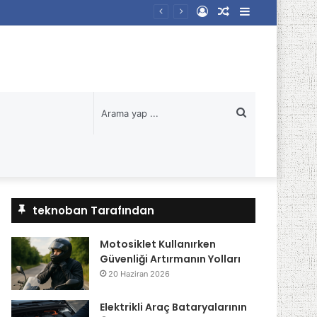
Kayıt
Rastgele
Kenar
Ol
Makale
Bölmesi
Arama
yap
...
teknoban Tarafından
Motosiklet Kullanırken
Güvenliği Artırmanın Yolları
20 Haziran 2026
Elektrikli Araç Bataryalarının