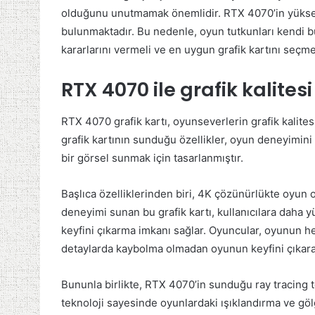
olduğunu unutmamak önemlidir. RTX 4070’in yüksek f
bulunmaktadır. Bu nedenle, oyun tutkunları kendi 
kararlarını vermeli ve en uygun grafik kartını seçme
RTX 4070 ile grafik kalitesi
RTX 4070 grafik kartı, oyunseverlerin grafik kalites
grafik kartının sunduğu özellikler, oyun deneyimin
bir görsel sunmak için tasarlanmıştır.
Başlıca özelliklerinden biri, 4K çözünürlükte oyu
deneyimi sunan bu grafik kartı, kullanıcılara daha y
keyfini çıkarma imkanı sağlar. Oyuncular, oyunun he
detaylarda kaybolma olmadan oyunun keyfini çıkarab
Bununla birlikte, RTX 4070’in sunduğu ray tracing tek
teknoloji sayesinde oyunlardaki ışıklandırma ve göl