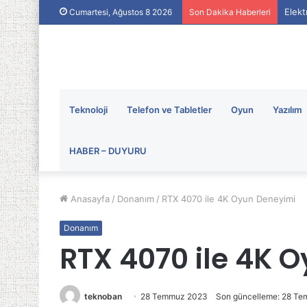
Elekt
Cumartesi, Ağustos 8 2026
Son Dakika Haberleri
Teknoloji
Telefon ve Tabletler
Oyun
Yazılım
HABER – DUYURU
Anasayfa
/
Donanım
/
RTX 4070 ile 4K Oyun Deneyimi
Donanım
RTX 4070 ile 4K 
teknoban
28 Temmuz 2023
Son güncelleme: 28 T