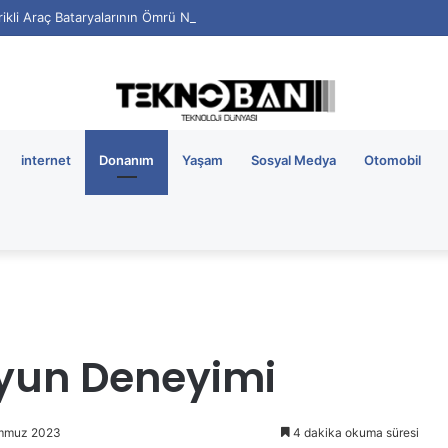
rikli Araç Bataryalarının Ömrü Nasıl Uzatılır?
internet
Donanım
Yaşam
Sosyal Medya
Otomobil
Oyun Deneyimi
emmuz 2023
4 dakika okuma süresi