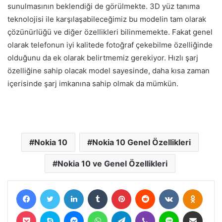
sunulmasının beklendiği de görülmekte. 3D yüz tanıma
teknolojisi ile karşılaşabileceğimiz bu modelin tam olarak
çözünürlüğü ve diğer özellikleri bilinmemekte. Fakat genel
olarak telefonun iyi kalitede fotoğraf çekebilme özelliğinde
olduğunu da ek olarak belirtmemiz gerekiyor. Hızlı şarj
özelliğine sahip olacak model sayesinde, daha kısa zaman
içerisinde şarj imkanına sahip olmak da mümkün.
Nokia 10
Nokia 10 Genel Özellikleri
Nokia 10 ve Genel Özellikleri
Facebook
Twitter
LinkedIn
Tumblr
Pinterest
Reddit
VKontakte
Odnokl
Pocket
Skype
Messenger
WhatsApp
Telegram
Viber
Line
E-Posta ile paylaş