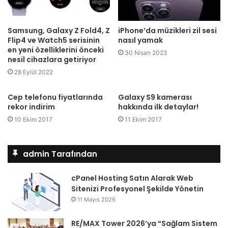
Samsung, Galaxy Z Fold4, Z
iPhone’da müzikleri zil sesi
Flip4 ve Watch5 serisinin
nasıl yamak
en yeni özelliklerini önceki
30 Nisan 2023
nesil cihazlara getiriyor
28 Eylül 2022
Cep telefonu fiyatlarında
Galaxy S9 kamerası
rekor indirim
hakkında ilk detaylar!
10 Ekim 2017
11 Ekim 2017
admin Tarafından
cPanel Hosting Satın Alarak Web
Sitenizi Profesyonel Şekilde Yönetin
11 Mayıs 2026
RE/MAX Tower 2026’ya “Sağlam Sistem