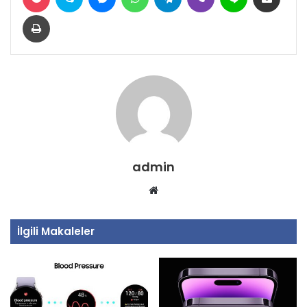
Yazdır
admin
Web
sitesi
İlgili Makaleler