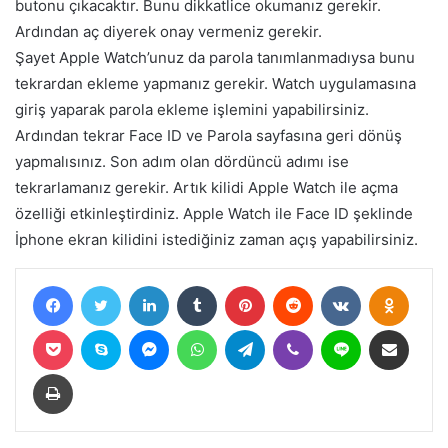
butonu çıkacaktır. Bunu dikkatlice okumanız gerekir.
Ardından aç diyerek onay vermeniz gerekir.
Şayet Apple Watch’unuz da parola tanımlanmadıysa bunu
tekrardan ekleme yapmanız gerekir. Watch uygulamasına
giriş yaparak parola ekleme işlemini yapabilirsiniz.
Ardından tekrar Face ID ve Parola sayfasına geri dönüş
yapmalısınız. Son adım olan dördüncü adımı ise
tekrarlamanız gerekir. Artık kilidi Apple Watch ile açma
özelliği etkinleştirdiniz. Apple Watch ile Face ID şeklinde
İphone ekran kilidini istediğiniz zaman açış yapabilirsiniz.
Facebook
Twitter
LinkedIn
Tumblr
Pinterest
Reddit
VKontakte
Odnokl
Pocket
Skype
Messenger
WhatsApp
Telegram
Viber
Line
E-Posta ile paylaş
Yazdır