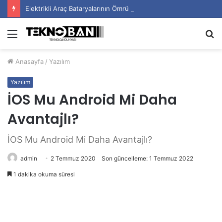
Elektrikli Araç Bataryalarının Ömrü Nasıl Uzatılır?
Menü
A
y
Anasayfa
/
Yazılım
...
Yazılım
İOS Mu Android Mi Daha
Avantajlı?
İOS Mu Android Mi Daha Avantajlı?
admin
2 Temmuz 2020
Son güncelleme: 1 Temmuz 2022
1 dakika okuma süresi