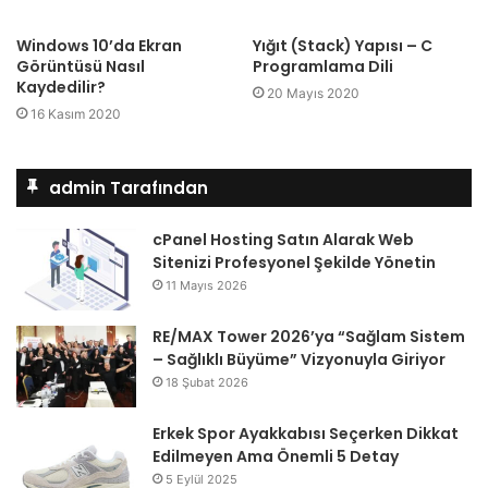
n
Windows 10’da Ekran
Yığıt (Stack) Yapısı – C
y
Görüntüsü Nasıl
Programlama Dili
a
Kaydedilir?
20 Mayıs 2020
E
16 Kasım 2020
s
c
admin Tarafından
o
r
cPanel Hosting Satın Alarak Web
t
Sitenizi Profesyonel Şekilde Yönetin
11 Mayıs 2026
RE/MAX Tower 2026’ya “Sağlam Sistem
– Sağlıklı Büyüme” Vizyonuyla Giriyor
18 Şubat 2026
Erkek Spor Ayakkabısı Seçerken Dikkat
Edilmeyen Ama Önemli 5 Detay
5 Eylül 2025