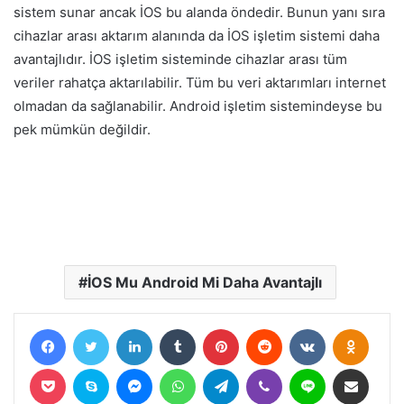
sistem sunar ancak İOS bu alanda öndedir. Bunun yanı sıra
cihazlar arası aktarım alanında da İOS işletim sistemi daha
avantajlıdır. İOS işletim sisteminde cihazlar arası tüm
veriler rahatça aktarılabilir. Tüm bu veri aktarımları internet
olmadan da sağlanabilir. Android işletim sistemindeyse bu
pek mümkün değildir.
B
İOS Mu Android Mi Daha Avantajlı
u
r
Facebook
Twitter
LinkedIn
Tumblr
Pinterest
Reddit
VKontakte
Odnokl
s
a
Pocket
Skype
Messenger
WhatsApp
Telegram
Viber
Line
E-Posta ile paylaş
E