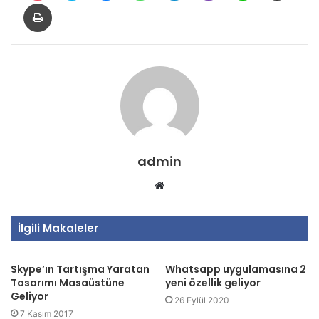
s
Yazdır
c
o
r
t
B
u
r
s
admin
a
Web
E
sitesi
s
c
İlgili Makaleler
o
r
Skype’ın Tartışma Yaratan
Whatsapp uygulamasına 2
t
Tasarımı Masaüstüne
yeni özellik geliyor
Geliyor
K
26 Eylül 2020
7 Kasım 2017
o