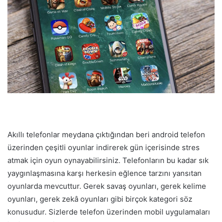
Akıllı telefonlar meydana çıktığından beri android telefon
üzerinden çeşitli oyunlar indirerek gün içerisinde stres
atmak için oyun oynayabilirsiniz. Telefonların bu kadar sık
yaygınlaşmasına karşı herkesin eğlence tarzını yansıtan
oyunlarda mevcuttur. Gerek savaş oyunları, gerek kelime
oyunları, gerek zekâ oyunları gibi birçok kategori söz
konusudur. Sizlerde telefon üzerinden mobil uygulamaları