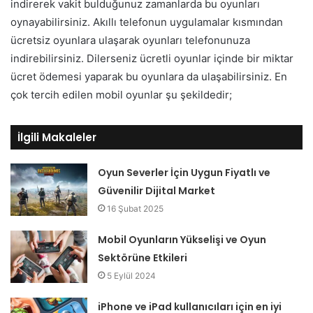
indirerek vakit bulduğunuz zamanlarda bu oyunları
oynayabilirsiniz. Akıllı telefonun uygulamalar kısmından
ücretsiz oyunlara ulaşarak oyunları telefonunuza
indirebilirsiniz. Dilerseniz ücretli oyunlar içinde bir miktar
ücret ödemesi yaparak bu oyunlara da ulaşabilirsiniz. En
çok tercih edilen mobil oyunlar şu şekildedir;
İlgili Makaleler
Oyun Severler İçin Uygun Fiyatlı ve
Güvenilir Dijital Market
16 Şubat 2025
Mobil Oyunların Yükselişi ve Oyun
Sektörüne Etkileri
5 Eylül 2024
iPhone ve iPad kullanıcıları için en iyi