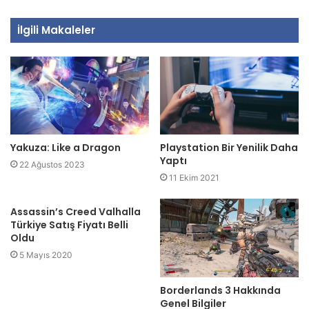
sitesi
İlgili Makaleler
Yakuza: Like a Dragon
Playstation Bir Yenilik Daha
Yaptı
22 Ağustos 2023
11 Ekim 2021
Assassin’s Creed Valhalla
Türkiye Satış Fiyatı Belli
Oldu
5 Mayıs 2020
Borderlands 3 Hakkında
Genel Bilgiler