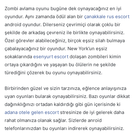
Zombi avlama oyunu bugüne dek oynayacağınız en iyi
oyundur. Aynı zamanda ödül alan bir
çanakkale rus escort
android oyundur. Dilerseniz çevrimiçi olarak çoklu bir
şekilde de arkadaş çevreniz ile birlikte oynayabilirsiniz.
Özel görevler alabileceğiniz, birçok eşsiz silah bulmaya
çabalayacağınız bir oyundur. New York’un eşsiz
sokaklarında
esenyurt escort
dolaşan zombileri kimin
ortaya çıkardığını ve yaşayan bu ölülerin ne şekilde
türediğini çözerek bu oyunu oynayabilirsiniz.
Birbirinden güzel ve sizin tarzınıza, eğlence anlayışınıza
uyan oyunları bularak oynayabilirsiniz. Bazı oyunlar dikkat
dağınıklığınızı ortadan kaldırdığı gibi gün içerisinde ki
adana otele gelen escort
stresinize de iyi gelerek daha
rahat olmanıza olanak sağlar. Sizlerde anroid
telefonlarınızdan bu oyunları indirerek oynayabilirsiniz.