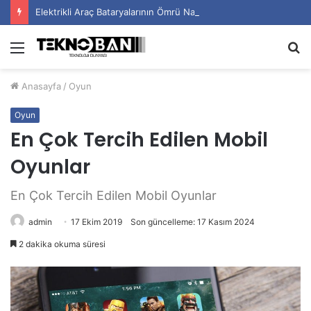
Elektrikli Araç Bataryalarının Ömrü Nasıl Uzatılır?
Menü
A
y
Anasayfa
/
Oyun
...
Oyun
En Çok Tercih Edilen Mobil
Oyunlar
En Çok Tercih Edilen Mobil Oyunlar
admin
17 Ekim 2019
Son güncelleme: 17 Kasım 2024
2 dakika okuma süresi