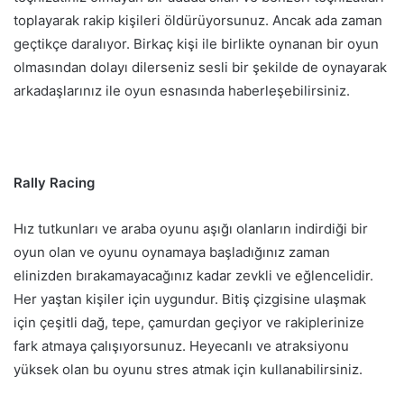
toplayarak rakip kişileri öldürüyorsunuz. Ancak ada zaman
geçtikçe daralıyor. Birkaç kişi ile birlikte oynanan bir oyun
olmasından dolayı dilerseniz sesli bir şekilde de oynayarak
arkadaşlarınız ile oyun esnasında haberleşebilirsiniz.
Rally Racing
Hız tutkunları ve araba oyunu aşığı olanların indirdiği bir
oyun olan ve oyunu oynamaya başladığınız zaman
elinizden bırakamayacağınız kadar zevkli ve eğlencelidir.
Her yaştan kişiler için uygundur. Bitiş çizgisine ulaşmak
için çeşitli dağ, tepe, çamurdan geçiyor ve rakiplerinize
fark atmaya çalışıyorsunuz. Heyecanlı ve atraksiyonu
yüksek olan bu oyunu stres atmak için kullanabilirsiniz.