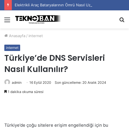
Elektrikli Araç Bataryalarının Ömrü Nasıl Uzatılır?
Menü
A
y
Anasayfa
/
internet
...
internet
Türkiye’de DNS Servisleri
Nasıl Kullanılır?
admin
16 Eylül 2020
Son güncelleme: 20 Aralık 2024
1 dakika okuma süresi
Türkiye’de çoğu sitelere erişim engellendiği için bu