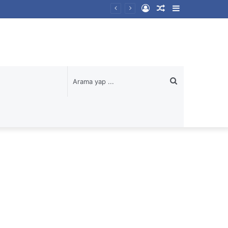
Kayıt
Rastgele
Kenar
Ol
Makale
Bölmesi
Arama
yap
...