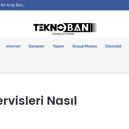
rikli Araç Bataryalarının Ömrü Nasıl Uzatılır?
internet
Donanım
Yaşam
Sosyal Medya
Otomobil
rvisleri Nasıl