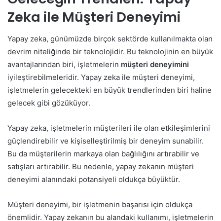
Zeka ile Müşteri Deneyimi
Yapay zeka, günümüzde birçok sektörde kullanılmakta olan
devrim niteliğinde bir teknolojidir. Bu teknolojinin en büyük
avantajlarından biri, işletmelerin
müşteri deneyimini
iyileştirebilmeleridir. Yapay zeka ile müşteri deneyimi,
işletmelerin gelecekteki en büyük trendlerinden biri haline
gelecek gibi gözüküyor.
Yapay zeka, işletmelerin müşterileri ile olan etkileşimlerini
güçlendirebilir ve kişiselleştirilmiş bir deneyim sunabilir.
Bu da müşterilerin markaya olan bağlılığını artırabilir ve
satışları artırabilir. Bu nedenle, yapay zekanın müşteri
deneyimi alanındaki potansiyeli oldukça büyüktür.
Müşteri deneyimi, bir işletmenin başarısı için oldukça
önemlidir. Yapay zekanın bu alandaki kullanımı, işletmelerin