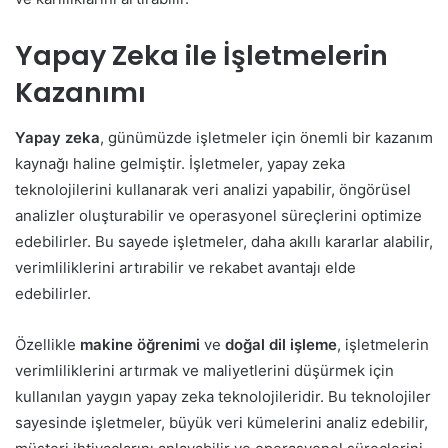
Yapay Zeka ile İşletmelerin
Kazanımı
Yapay zeka
, günümüzde işletmeler için önemli bir kazanım
kaynağı haline gelmiştir. İşletmeler, yapay zeka
teknolojilerini kullanarak veri analizi yapabilir, öngörüsel
analizler oluşturabilir ve operasyonel süreçlerini optimize
edebilirler. Bu sayede işletmeler, daha akıllı kararlar alabilir,
verimliliklerini artırabilir ve rekabet avantajı elde
edebilirler.
Özellikle
makine öğrenimi
ve
doğal dil işleme
, işletmelerin
verimliliklerini artırmak ve maliyetlerini düşürmek için
kullanılan yaygın yapay zeka teknolojileridir. Bu teknolojiler
sayesinde işletmeler, büyük veri kümelerini analiz edebilir,