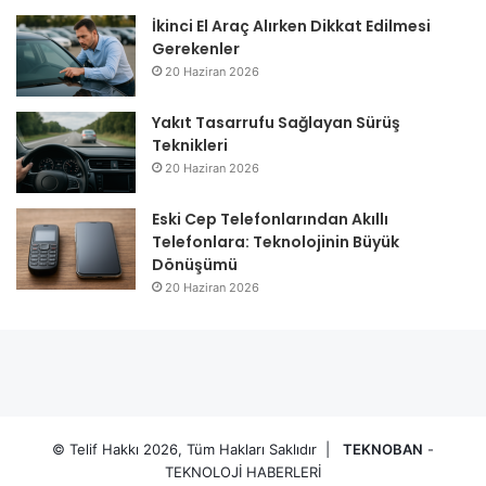
İkinci El Araç Alırken Dikkat Edilmesi
Gerekenler
20 Haziran 2026
Yakıt Tasarrufu Sağlayan Sürüş
Teknikleri
20 Haziran 2026
Eski Cep Telefonlarından Akıllı
Telefonlara: Teknolojinin Büyük
Dönüşümü
20 Haziran 2026
© Telif Hakkı 2026, Tüm Hakları Saklıdır |
TEKNOBAN
-
TEKNOLOJİ HABERLERİ