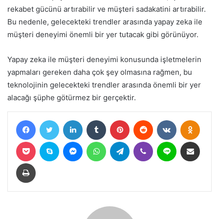
rekabet gücünü artırabilir ve müşteri sadakatini artırabilir.
Bu nedenle, gelecekteki trendler arasında yapay zeka ile
müşteri deneyimi önemli bir yer tutacak gibi görünüyor.
Yapay zeka ile müşteri deneyimi konusunda işletmelerin
yapmaları gereken daha çok şey olmasına rağmen, bu
teknolojinin gelecekteki trendler arasında önemli bir yer
alacağı şüphe götürmez bir gerçektir.
Facebook
Twitter
LinkedIn
Tumblr
Pinterest
Reddit
VKontakte
Odnokl
Pocket
Skype
Messenger
WhatsApp
Telegram
Viber
Line
E-Posta ile paylaş
Yazdır