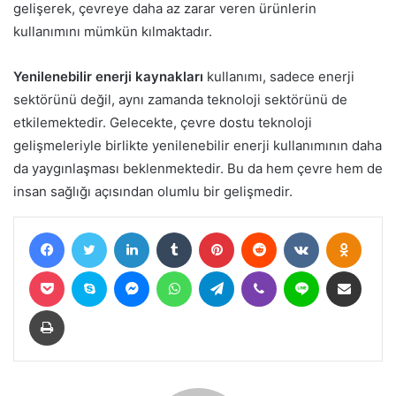
gelişerek, çevreye daha az zarar veren ürünlerin
kullanımını mümkün kılmaktadır.
Yenilenebilir enerji kaynakları
kullanımı, sadece enerji
sektörünü değil, aynı zamanda teknoloji sektörünü de
etkilemektedir. Gelecekte, çevre dostu teknoloji
gelişmeleriyle birlikte yenilenebilir enerji kullanımının daha
da yaygınlaşması beklenmektedir. Bu da hem çevre hem de
insan sağlığı açısından olumlu bir gelişmedir.
Facebook
Twitter
LinkedIn
Tumblr
Pinterest
Reddit
VKontakte
Odnokl
Pocket
Skype
Messenger
WhatsApp
Telegram
Viber
Line
E-Posta ile paylaş
Yazdır