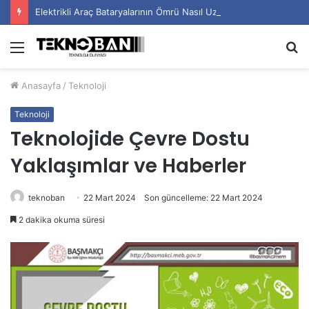
Elektrikli Araç Bataryalarının Ömrü Nasıl Uzatılır?
Menü
A
y
Anasayfa
/
Teknoloji
...
Teknoloji
Teknolojide Çevre Dostu
Yaklaşımlar ve Haberler
teknoban
22 Mart 2024
Son güncelleme: 22 Mart 2024
2 dakika okuma süresi