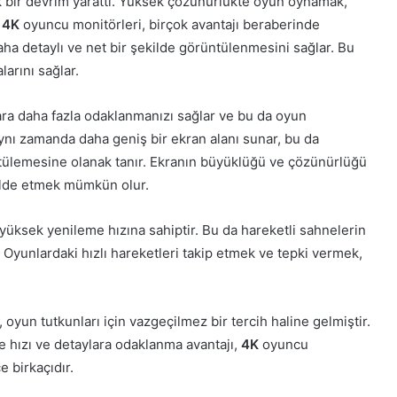
 bir devrim yarattı. Yüksek çözünürlükte oyun oynamak,
e
4K
oyuncu monitörleri, birçok avantajı beraberinde
ha detaylı ve net bir şekilde görüntülenmesini sağlar. Bu
arını sağlar.
ra daha fazla odaklanmanızı sağlar ve bu da oyun
nı zamanda daha geniş bir ekran alanı sunar, bu da
ntülemesine olanak tanır. Ekranın büyüklüğü ve çözünürlüğü
 elde etmek mümkün olur.
yüksek yenileme hızına sahiptir. Bu da hareketli sahnelerin
Oyunlardaki hızlı hareketleri takip etmek ve tepki vermek,
oyun tutkunları için vazgeçilmez bir tercih haline gelmiştir.
e hızı ve detaylara odaklanma avantajı,
4K
oyuncu
 birkaçıdır.