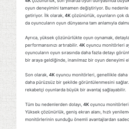
4K
çözünürlük, son yıllarda oyun dünyasında büyük
oyun deneyimini tamamen değiştiriyor. Bu nedenl
getiriyor. İlk olarak,
4K
çözünürlük, oyunların çok da
da oyuncuların oyun dünyasına tam anlamıyla dalmal
Ayrıca, yüksek çözünürlükte oyun oynamak, detayla
performansınızı artırabilir.
4K
oyuncu monitörleri ay
oyuncuların oyun sırasında daha fazla detayı görü
bir araya geldiğinde, inanılmaz bir oyun deneyimi
Son olarak,
4K
oyuncu monitörleri, genellikle daha 
daha pürüzsüz bir şekilde görüntülenmesini sağlar. 
rekabetçi oyunlarda büyük bir avantaj sağlayabilir.
Tüm bu nedenlerden dolayı,
4K
oyuncu monitörleri, 
Yüksek çözünürlük, geniş ekran alanı, hızlı yenilem
monitörlerinin sunduğu önemli avantajlardan sadece