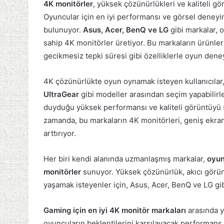
4K monitörler
, yüksek çözünürlükleri ve kaliteli gö
Oyuncular için en iyi performansı ve görsel deney
bulunuyor.
Asus, Acer, BenQ ve LG
gibi markalar, o
sahip 4K monitörler üretiyor. Bu markaların ürünle
gecikmesiz tepki süresi gibi özelliklerle oyun deney
4K çözünürlükte oyun oynamak isteyen kullanıcılar
UltraGear
gibi modeller arasından seçim yapabilirle
duyduğu yüksek performansı ve kaliteli görüntüyü
zamanda, bu markaların 4K monitörleri, geniş ekran 
arttırıyor.
Her biri kendi alanında uzmanlaşmış markalar,
oyun
monitörler
sunuyor. Yüksek çözünürlük, akıcı görünt
yaşamak isteyenler için, Asus, Acer, BenQ ve LG gib
Gaming için en iyi 4K monitör markaları
arasında y
oyuncuların beklentilerini karşılayacak performans ve