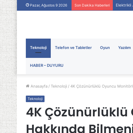
Elektrikl
Pazar, Ağustos 9 2026
Son Dakika Haberleri
Teknoloji
Telefon ve Tabletler
Oyun
Yazılım
HABER – DUYURU
Anasayfa
/
Teknoloji
/
4K Çözünürlüklü Oyuncu Monitörl
Teknoloji
4K Çözünürlüklü 
Hakkında Bilmeni