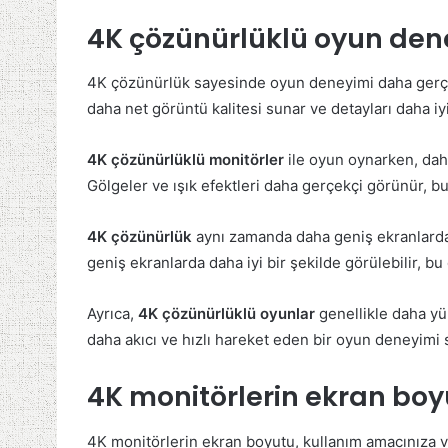
4K çözünürlüklü oyun dene
4K çözünürlük sayesinde oyun deneyimi daha gerçekç
daha net görüntü kalitesi sunar ve detayları daha iy
4K çözünürlüklü monitörler
ile oyun oynarken, daha
Gölgeler ve ışık efektleri daha gerçekçi görünür, b
4K çözünürlük
aynı zamanda daha geniş ekranlarda 
geniş ekranlarda daha iyi bir şekilde görülebilir, b
Ayrıca,
4K çözünürlüklü oyunlar
genellikle daha yü
daha akıcı ve hızlı hareket eden bir oyun deneyimi 
4K monitörlerin ekran boy
4K monitörlerin ekran boyutu, kullanım amacınıza ve 