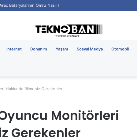
i Araç Bataryalarının Ömrü Nasıl Uzatılır?
internet
Donanım
Yaşam
Sosyal Medya
Otomobil
eri Hakkında Bilmeniz Gerekenler
Oyuncu Monitörleri
z Gerekenler