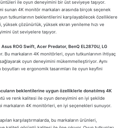
rüntüleri ile oyun deneyimini bir üst seviyeye taşıyor.
imi sunan 4K monitör markaları arasında birçok seçenek
yun tutkunlarının beklentilerini karşılayabilecek özelliklere
ri, yüksek çözünürlük, yüksek ekran yenileme hızı ve
imini üst seviyelere taşıyor.
,
Asus ROG Swift, Acer Predator, BenQ EL2870U, LG
r. Bu markaların 4K monitörleri, oyun tutkunlarının ihtiyaç
 sağlayarak oyun deneyimini mükemmelleştiriyor. Aynı
boyutları ve ergonomik tasarımları ile oyun keyfini
cuların beklentilerine uygun özelliklerle donatılmış 4K
ü ve renk kalitesi ile oyun deneyimini en iyi şekilde
i markaların 4K monitörleri, en iyi seçenekleri sunuyor.
apılan karşılaştırmalarda, bu markaların ürünleri,
 kaliteli görüntü kalitesi ile öne çıkıyor. Oyun tutkunları,