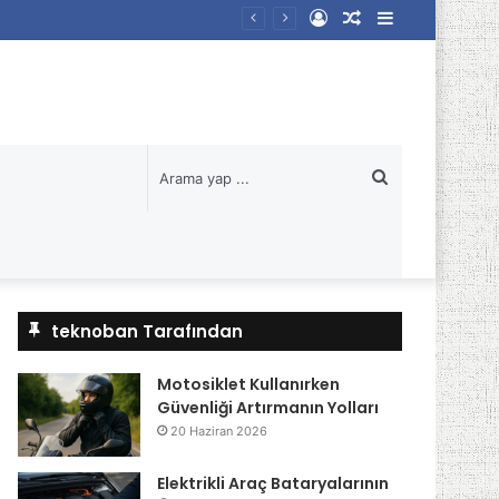
Kayıt
Rastgele
Kenar
Ol
Makale
Bölmesi
Arama
yap
...
teknoban Tarafından
Motosiklet Kullanırken
Güvenliği Artırmanın Yolları
20 Haziran 2026
Elektrikli Araç Bataryalarının