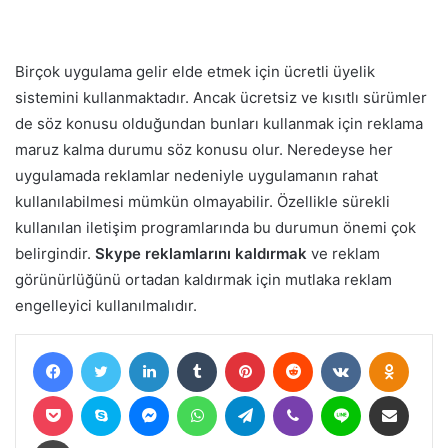
Birçok uygulama gelir elde etmek için ücretli üyelik
sistemini kullanmaktadır. Ancak ücretsiz ve kısıtlı sürümler
de söz konusu olduğundan bunları kullanmak için reklama
maruz kalma durumu söz konusu olur. Neredeyse her
uygulamada reklamlar nedeniyle uygulamanın rahat
kullanılabilmesi mümkün olmayabilir. Özellikle sürekli
kullanılan iletişim programlarında bu durumun önemi çok
belirgindir.
Skype reklamlarını kaldırmak
ve reklam
görünürlüğünü ortadan kaldırmak için mutlaka reklam
engelleyici kullanılmalıdır.
Facebook
Twitter
LinkedIn
Tumblr
Pinterest
Reddit
VKontakte
Odnokl
Pocket
Skype
Messenger
WhatsApp
Telegram
Viber
Line
E-Posta ile paylaş
Yazdır