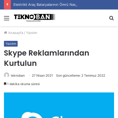
Elektrikli Araç Bataryalarının Ömrü Nasıl Uzatılır?
Menü
A
y
Anasayfa
/
Yazılım
...
Yazılım
Skype Reklamlarından
Kurtulun
teknoban
27 Nisan 2021
Son güncelleme: 2 Temmuz 2022
1 dakika okuma süresi