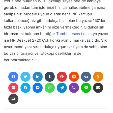
İçerisinde bulunan Wi-Fi özelliği sayesinde de kabloya
gerek olmadan tüm işlerinizi hızlıca halledebilme şansına
sahipsiniz. Modele uygun olarak her türlü kartuşu
kullanabileceğiniz gibi oldukça hızlı olan bu yazıcı 150’den
fazla baskı yapma imkânını size vermektedir. Oldukça şık
bir tasarımı bulunan bir diğer
Tombul escort malatya
yazıcı
ise HP DeskJet 2720 Çok Fonksiyonlu marka yazıcıdır. Şık
tasarımının yanı sıra oldukça uygun bir fiyata da sahip olan
bu yazıcı tarayıcı ve fotokopi özelliklerini de
barındırmaktadır.
Facebook
Twitter
LinkedIn
Tumblr
Pinterest
Reddit
VKontakte
Odnokl
Pocket
Skype
Messenger
WhatsApp
Telegram
Viber
Line
E-Posta ile paylaş
Yazdır