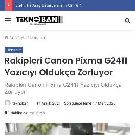
Elektrikli Araç Bataryalarının Ömrü Nasıl Uzatılır?
Menü
A
y
Anasayfa
/
Donanım
...
Donanım
Rakipleri Canon Pixma G2411
Yazıcıyı Oldukça Zorluyor
Rakipleri Canon Pixma G2411 Yazıcıyı Oldukça
Zorluyor
teknoban
14 Aralık 2021
Son güncelleme: 17 Mart 2023
1 dakika okuma süresi