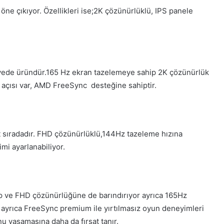
ne çıkıyor. Özellikleri ise;2K çözünürlüklü, IPS panele
iyede üründür.165 Hz ekran tazelemeye sahip 2K çözünürlük
ş açısı var, AMD FreeSync desteğine sahiptir.
st sıradadır. FHD çözünürlüklü,144Hz tazeleme hızına
mi ayarlanabiliyor.
p ve FHD çözünürlüğüne de barındırıyor ayrıca 165Hz
r ayrıca FreeSync premium ile yırtılmasız oyun deneyimleri
nu yaşamasına daha da fırsat tanır.