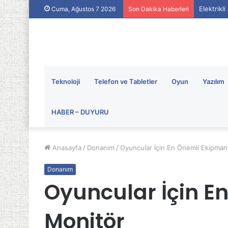
Elektrikl
Cuma, Ağustos 7 2026
Son Dakika Haberleri
Teknoloji
Telefon ve Tabletler
Oyun
Yazılım
HABER – DUYURU
Anasayfa
/
Donanım
/
Oyuncular İçin En Önemli Ekipman
Donanım
Oyuncular İçin E
Monitör