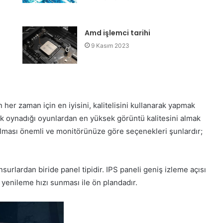
Amd işlemci tarihi
9 Kasım 2023
 her zaman için en iyisini, kalitelisini kullanarak yapmak
ak oynadığı oyunlardan en yüksek görüntü kalitesini almak
 olması önemli ve monitörünüze göre seçenekleri şunlardır;
surlardan biride panel tipidir. IPS paneli geniş izleme açısı
e yenileme hızı sunması ile ön plandadır.