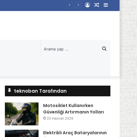
Kayıt
Rastgele
Kenar
Ol
Makale
Bölmesi
Arama
yap
...
teknoban Tarafından
Motosiklet Kullanırken
Güvenliği Artırmanın Yolları
20 Haziran 2026
Elektrikli Araç Bataryalarının