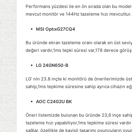
Performans yüzdesi ile en ön sırada olan bu model ö
mevcut monitör ve 144Hz tazeleme hızı mevcuttur.
MSI Optıx
G27CQ4
Bu üründe ekran tazeleme oranı olarak en üst sev
değeri vardır,1ms tepki süresi var,178 derece görü
LG 24GN650-B
LG’ nin 23.8 inçte ki monitörü de önerilerimizde ü
sahip,1ms tepkime süresine sahip ayrıca cihazın eği
AOC C24G2U BK
Öneri listemizde bulunan bu üründe 23,6 inçe sahi
tazeleme hızı yapabiliyor,1ms tepkime süresi vardı
sağlar. özellikle de kavisli tasarımı oyuncuların oyu