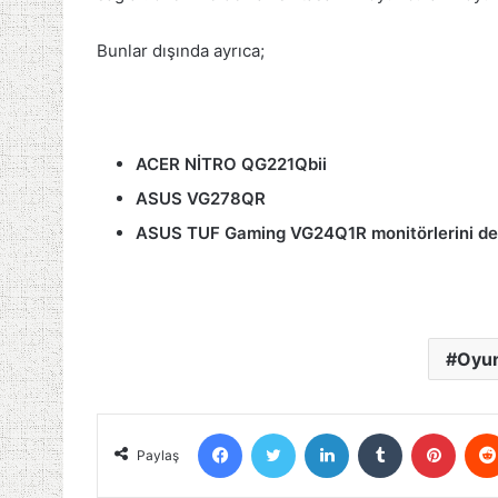
Bunlar dışında ayrıca;
ACER NİTRO QG221Qbii
ASUS VG278QR
ASUS TUF Gaming VG24Q1R monitörlerini de te
Oyun
Facebook
Twitter
LinkedIn
Tumblr
Pinter
Paylaş