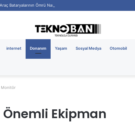
i Araç Bataryalarının Ömrü Nasıl Uzatılır?
internet
Donanım
Yaşam
Sosyal Medya
Otomobil
 Monitör
n Önemli Ekipman