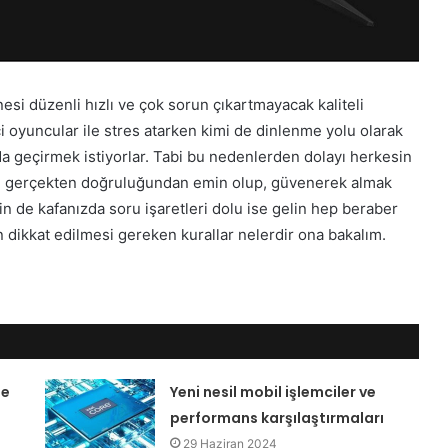
esi düzenli hızlı ve çok sorun çıkartmayacak kaliteli
i oyuncular ile stres atarken kimi de dinlenme yolu olarak
da geçirmek istiyorlar. Tabi bu nedenlerden dolayı herkesin
sıl gerçekten doğruluğundan emin olup, güvenerek almak
in de kafanızda soru işaretleri dolu ise gelin hep beraber
ikkat edilmesi gereken kurallar nelerdir ona bakalım.
le
Yeni nesil mobil işlemciler ve
performans karşılaştırmaları
29 Haziran 2024