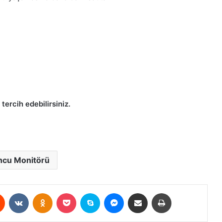
rcih edebilirsiniz.
cu Monitörü
est
Reddit
VKontakte
Odnoklassniki
Pocket
Skype
Messenger
E-Posta ile paylaş
Yazdır