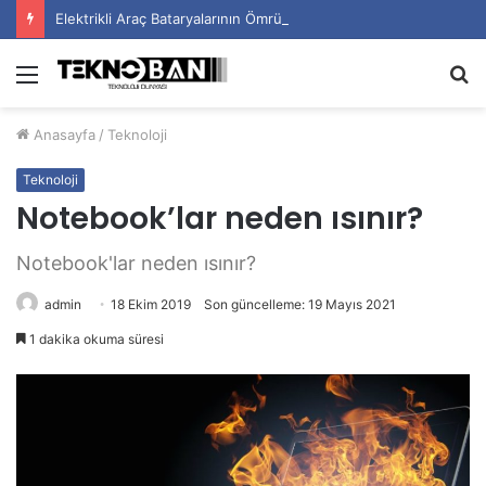
Elektrikli Araç Bataryalarının Ömrü Nasıl Uzatılır?
Menü
A
y
Anasayfa
/
Teknoloji
...
Teknoloji
Notebook’lar neden ısınır?
Notebook'lar neden ısınır?
admin
18 Ekim 2019
Son güncelleme: 19 Mayıs 2021
1 dakika okuma süresi