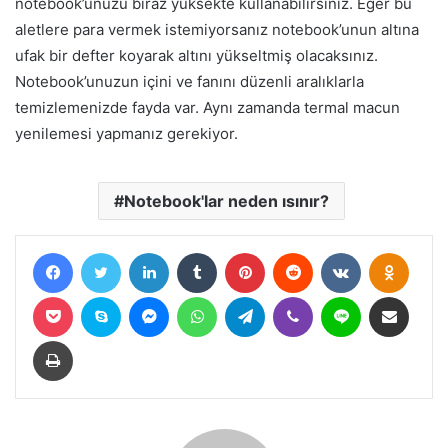
notebook’unuzu biraz yüksekte kullanabilirsiniz. Eğer bu
aletlere para vermek istemiyorsanız notebook’unun altına
ufak bir defter koyarak altını yükseltmiş olacaksınız.
Notebook’unuzun içini ve fanını düzenli aralıklarla
temizlemenizde fayda var. Aynı zamanda termal macun
yenilemesi yapmanız gerekiyor.
Notebook'lar neden ısınır?
Facebook
Twitter
LinkedIn
Tumblr
Pinterest
Reddit
VKontakte
Odnokl
Pocket
Skype
Messenger
WhatsApp
Telegram
Viber
Line
E-Posta ile paylaş
Yazdır