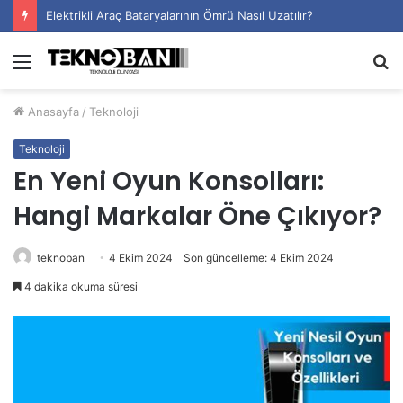
Elektrikli Araç Bataryalarının Ömrü Nasıl Uzatılır?
Menü
A
y
Anasayfa
/
Teknoloji
...
Teknoloji
En Yeni Oyun Konsolları:
Hangi Markalar Öne Çıkıyor?
teknoban
4 Ekim 2024
Son güncelleme: 4 Ekim 2024
4 dakika okuma süresi