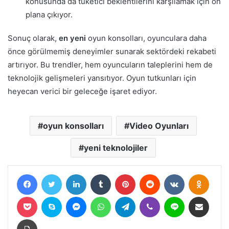
konusunda da tüketici beklentilerini karşılamak için ön
plana çıkıyor.
Sonuç olarak,
en yeni
oyun konsolları, oyunculara daha
önce görülmemiş deneyimler sunarak sektördeki rekabeti
artırıyor. Bu trendler, hem oyuncuların taleplerini hem de
teknolojik gelişmeleri yansıtıyor. Oyun tutkunları için
heyecan verici bir geleceğe işaret ediyor.
oyun konsolları
Video Oyunları
yeni teknolojiler
Facebook
Twitter
LinkedIn
Tumblr
Pinterest
Reddit
VKontakte
Odnokl
Pocket
Skype
Messenger
WhatsApp
Telegram
Viber
Line
E-Posta ile paylaş
Yazdır