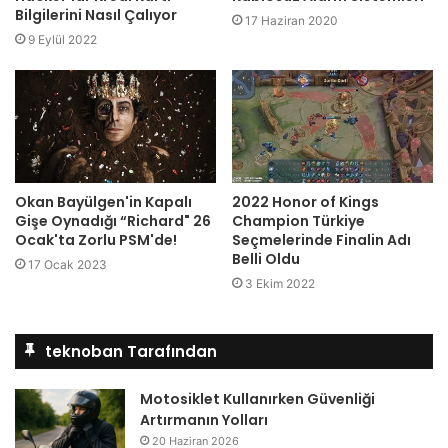
Bilgilerini Nasıl Çalıyor
17 Haziran 2020
9 Eylül 2022
Okan Bayülgen'in Kapalı
2022 Honor of Kings
Gişe Oynadığı “Richard" 26
Champion Türkiye
Ocak'ta Zorlu PSM'de!
Seçmelerinde Finalin Adı
Belli Oldu
17 Ocak 2023
3 Ekim 2022
teknoban Tarafından
Motosiklet Kullanırken Güvenliği
Artırmanın Yolları
20 Haziran 2026