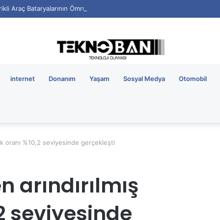
rikli Araç Bataryalarının Ömrü Nasıl Uzatılır?
internet
Donanım
Yaşam
Sosyal Medya
Otomobil
lik oranı %10,2 seviyesinde gerçekleşti
n arındırılmış
,2 seviyesinde