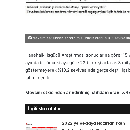
mevsim-etkisinden-arindirilmis-issizlik-orani-%102-seviyesin
Hanehalkı İşgücü Araştırması sonuçlarına göre; 15 ve
ayında bir önceki aya göre 23 bin kişi artarak 3 mily
göstermeyerek %10,2 seviyesinde gerçekleşti. İşsiz
tahmin edildi.
Mevsim etkisinden arındırılmış istihdam oranı %4
İlgili Makaleler
2022'ye Vedaya Hazırlanırken