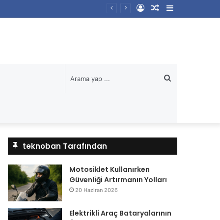
Kayıt
Rastgele
Kenar
Ol
Makale
Bölmesi
Arama
yap
...
teknoban Tarafından
Motosiklet Kullanırken
Güvenliği Artırmanın Yolları
20 Haziran 2026
Elektrikli Araç Bataryalarının