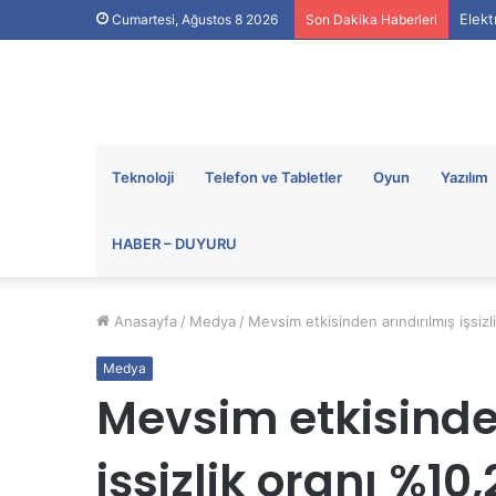
Elekt
Cumartesi, Ağustos 8 2026
Son Dakika Haberleri
Teknoloji
Telefon ve Tabletler
Oyun
Yazılım
HABER – DUYURU
Anasayfa
/
Medya
/
Mevsim etkisinden arındırılmış işsiz
Medya
Mevsim etkisinde
işsizlik oranı %10