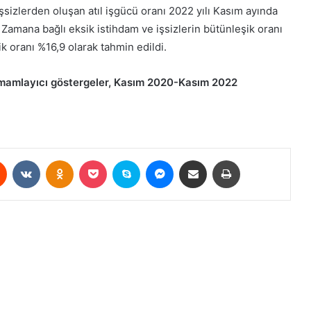
şsizlerden oluşan atıl işgücü oranı 2022 yılı Kasım ayında
. Zamana bağlı eksik istihdam ve işsizlerin bütünleşik oranı
k oranı %16,9 olarak tahmin edildi.
tamamlayıcı göstergeler, Kasım 2020-Kasım 2022
est
Reddit
VKontakte
Odnoklassniki
Pocket
Skype
Messenger
E-Posta ile paylaş
Yazdır