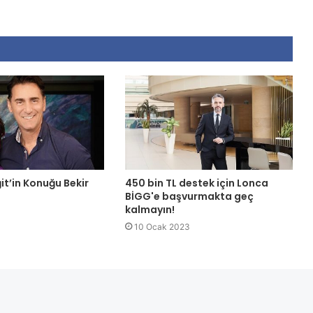
it’in Konuğu Bekir
450 bin TL destek için Lonca
BİGG'e başvurmakta geç
kalmayın!
10 Ocak 2023