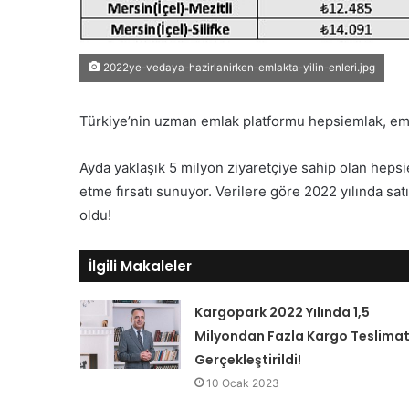
2022ye-vedaya-hazirlanirken-emlakta-yilin-enleri.jpg
Türkiye’nin uzman emlak platformu hepsiemlak, emlak
Ayda yaklaşık 5 milyon ziyaretçiye sahip olan hepsie
etme fırsatı sunuyor. Verilere göre 2022 yılında satı
oldu!
İlgili Makaleler
Kargopark 2022 Yılında 1,5
Milyondan Fazla Kargo Teslimat
Gerçekleştirildi!
10 Ocak 2023