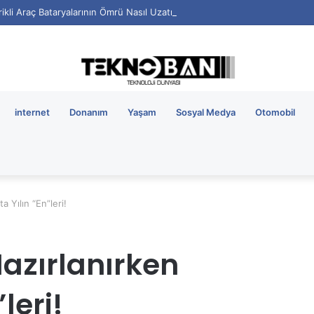
rikli Araç Bataryalarının Ömrü Nasıl Uzatılır?
internet
Donanım
Yaşam
Sosyal Medya
Otomobil
 Yılın “En”leri!
azırlanırken
leri!