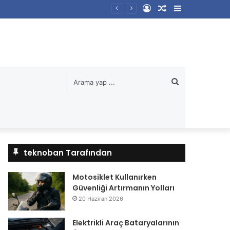
Kayıt
Rastgele
Kenar
Ol
Makale
Bölmesi
Arama
yap
...
teknoban Tarafından
Motosiklet Kullanırken
Güvenliği Artırmanın Yolları
20 Haziran 2026
Elektrikli Araç Bataryalarının