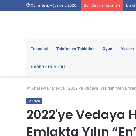
Elekt
Cumartesi, Ağustos 8 2026
Son Dakika Haberleri
Teknoloji
Telefon ve Tabletler
Oyun
Yazılım
HABER – DUYURU
Anasayfa
/
Medya
/
2022'ye Vedaya Hazırlanırken Emlakta
Medya
2022'ye Vedaya H
Emlakta Yılın “En”