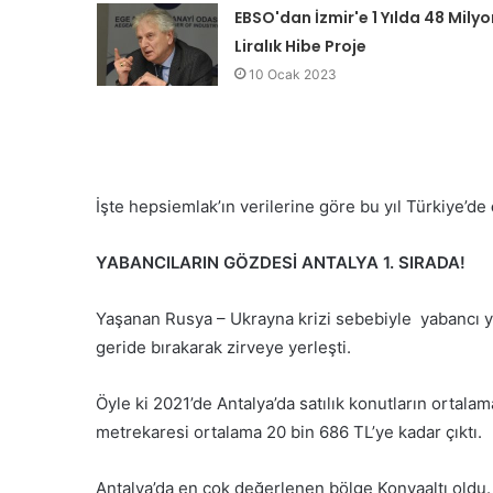
EBSO'dan İzmir'e 1 Yılda 48 Milyo
Liralık Hibe Proje
10 Ocak 2023
İşte hepsiemlak’ın verilerine göre bu yıl Türkiye’de
YABANCILARIN GÖZDESİ ANTALYA 1. SIRADA!
Yaşanan Rusya – Ukrayna krizi sebebiyle yabancı yatı
geride bırakarak zirveye yerleşti.
Öyle ki 2021’de Antalya’da satılık konutların ortala
metrekaresi ortalama 20 bin 686 TL’ye kadar çıktı.
Antalya’da en çok değerlenen bölge Konyaaltı oldu. 