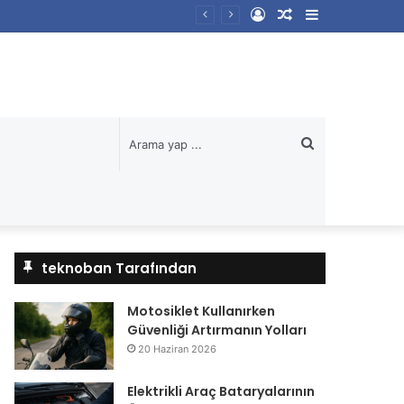
Kayıt
Rastgele
Kenar
Ol
Makale
Bölmesi
Arama
yap
...
teknoban Tarafından
Motosiklet Kullanırken
Güvenliği Artırmanın Yolları
20 Haziran 2026
Elektrikli Araç Bataryalarının