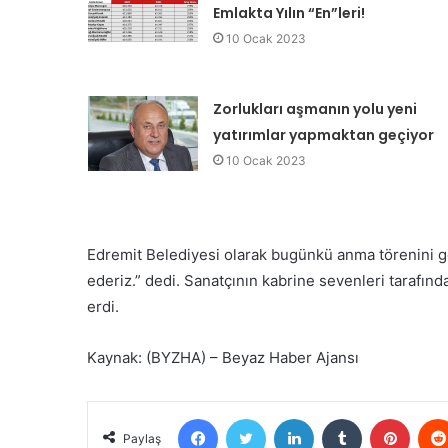
Emlakta Yılın “En”leri!
10 Ocak 2023
Zorlukları aşmanın yolu yeni
yatırımlar yapmaktan geçiyor
10 Ocak 2023
Edremit Belediyesi olarak bugünkü anma törenini g
ederiz.” dedi. Sanatçının kabrine sevenleri tarafınd
erdi.
Kaynak: (BYZHA) – Beyaz Haber Ajansı
Facebook
Twitter
LinkedIn
Tumblr
Pinter
Paylaş