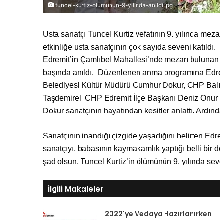
tuncel-kurtiz-olumunun-9-yilinda-anildi.jpg
Usta sanatçı Tuncel Kurtiz vefatının 9. yılında meza
etkinliğe usta sanatçının çok sayıda seveni katıldı.
Edremit’in Çamlıbel Mahallesi’nde mezarı bulunan 
başında anıldı. Düzenlenen anma programına Edre
Belediyesi Kültür Müdürü Cumhur Dokur, CHP Balı
Taşdemirel, CHP Edremit İlçe Başkanı Deniz Onur 
Dokur sanatçının hayatından kesitler anlattı. Ardında
Sanatçının inandığı çizgide yaşadığını belirten Ed
sanatçıyı, babasının kaymakamlık yaptığı belli bir
şad olsun. Tuncel Kurtiz’in ölümünün 9. yılında seve
İlgili Makaleler
2022'ye Vedaya Hazırlanırken