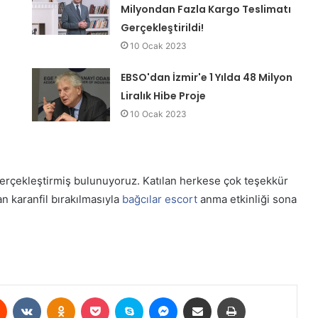
Milyondan Fazla Kargo Teslimatı
Gerçekleştirildi!
10 Ocak 2023
EBSO'dan İzmir'e 1 Yılda 48 Milyon
Liralık Hibe Proje
10 Ocak 2023
erçekleştirmiş bulunuyoruz. Katılan herkese çok teşekkür
an karanfil bırakılmasıyla
bağcılar escort
anma etkinliği sona
est
Reddit
VKontakte
Odnoklassniki
Pocket
Skype
Messenger
E-Posta ile paylaş
Yazdır