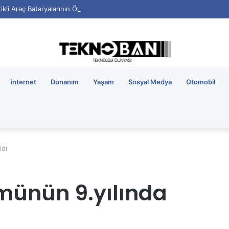
rikli Araç Bataryalarının Ömrü Nasıl Uzatılır?
internet
Donanım
Yaşam
Sosyal Medya
Otomobil
ldı
ümünün 9.yılında