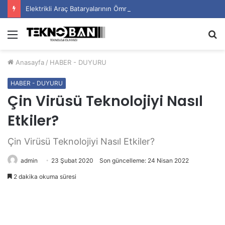
Elektrikli Araç Bataryalarının Ömrü Nasıl Uzatılır?
Menü
A
y
Anasayfa
/
HABER - DUYURU
...
HABER - DUYURU
Çin Virüsü Teknolojiyi Nasıl
Etkiler?
Çin Virüsü Teknolojiyi Nasıl Etkiler?
admin
23 Şubat 2020
Son güncelleme: 24 Nisan 2022
2 dakika okuma süresi