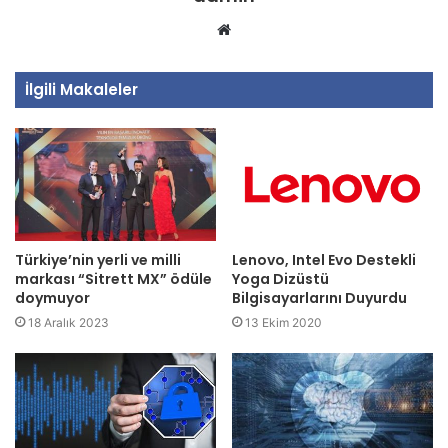
Web
sitesi
İlgili Makaleler
Türkiye’nin yerli ve milli
Lenovo, Intel Evo Destekli
markası “Sitrett MX” ödüle
Yoga Dizüstü
doymuyor
Bilgisayarlarını Duyurdu
18 Aralık 2023
13 Ekim 2020