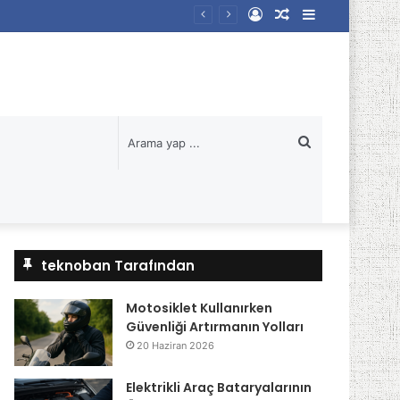
Kayıt
Rastgele
Kenar
Ol
Makale
Bölmesi
Arama
yap
...
teknoban Tarafından
Motosiklet Kullanırken
Güvenliği Artırmanın Yolları
20 Haziran 2026
Elektrikli Araç Bataryalarının