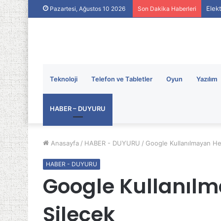
Elekt
Pazartesi, Ağustos 10 2026
Son Dakika Haberleri
Teknoloji
Telefon ve Tabletler
Oyun
Yazılım
HABER – DUYURU
Anasayfa
/
HABER - DUYURU
/
Google Kullanılmayan Hes
HABER - DUYURU
Google Kullanıl
Silecek