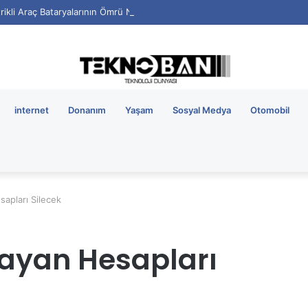
rikli Araç Bataryalarının Ömrü Nasıl Uzatılır?
internet
Donanım
Yaşam
Sosyal Medya
Otomobil
apları Silecek
mayan Hesapları