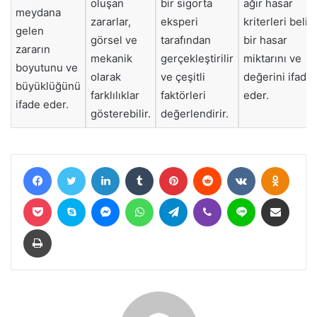
oluşan
bir sigorta
ağır hasar
meydana
zararlar,
eksperi
kriterleri belirl
gelen
görsel ve
tarafından
bir hasar
zararın
mekanik
gerçekleştirilir
miktarını ve
boyutunu ve
olarak
ve çeşitli
değerini ifade
büyüklüğünü
farklılıklar
faktörleri
eder.
ifade eder.
gösterebilir.
değerlendirir.
Facebook
Twitter
LinkedIn
Tumblr
Pinterest
Reddit
VKontakte
Odnokl
Pocket
Skype
Messenger
WhatsApp
Telegram
Viber
Line
E-Posta ile paylaş
Yazdır