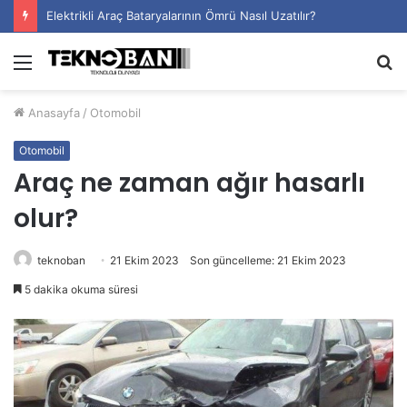
Elektrikli Araç Bataryalarının Ömrü Nasıl Uzatılır?
Menü
A
y
Anasayfa
/
Otomobil
...
Otomobil
Araç ne zaman ağır hasarlı
olur?
teknoban
21 Ekim 2023
Son güncelleme: 21 Ekim 2023
5 dakika okuma süresi