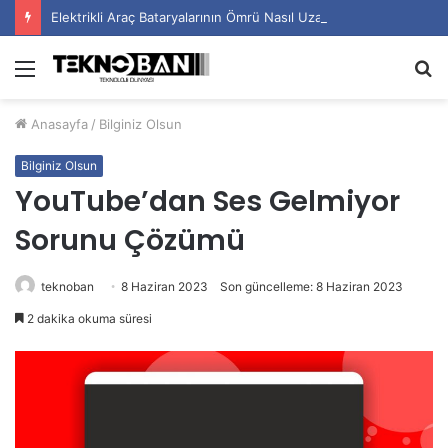
Elektrikli Araç Bataryalarının Ömrü Nasıl Uzatılır?
Menü
A
y
Anasayfa
/
Bilginiz Olsun
...
Bilginiz Olsun
YouTube’dan Ses Gelmiyor
Sorunu Çözümü
teknoban
8 Haziran 2023
Son güncelleme: 8 Haziran 2023
2 dakika okuma süresi