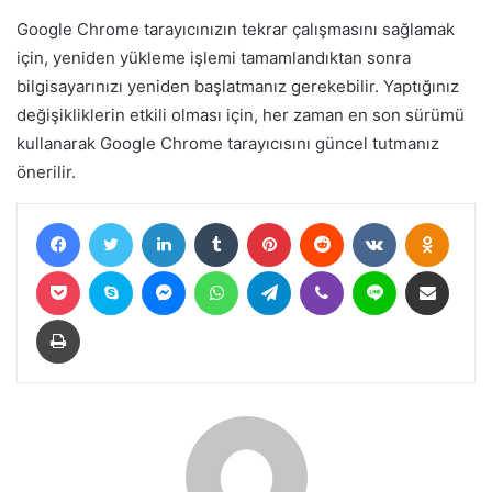
Google Chrome tarayıcınızın tekrar çalışmasını sağlamak
için, yeniden yükleme işlemi tamamlandıktan sonra
bilgisayarınızı yeniden başlatmanız gerekebilir. Yaptığınız
değişikliklerin etkili olması için, her zaman en son sürümü
kullanarak Google Chrome tarayıcısını güncel tutmanız
önerilir.
Facebook
Twitter
LinkedIn
Tumblr
Pinterest
Reddit
VKontakte
Odnokl
Pocket
Skype
Messenger
WhatsApp
Telegram
Viber
Line
E-Posta ile paylaş
Yazdır