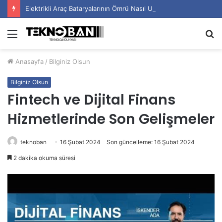
Elektrikli Araç Bataryalarının Ömrü Nasıl Uzatılır?
Menü
A
y
Anasayfa
/
Bilginiz Olsun
...
Bilginiz Olsun
Fintech ve Dijital Finans
Hizmetlerinde Son Gelişmeler
teknoban
16 Şubat 2024
Son güncelleme: 16 Şubat 2024
2 dakika okuma süresi