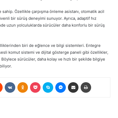
e sahip. Özellikle çarpışma önleme asistanı, otomatik acil
venli bir sürüş deneyimi sunuyor. Ayrıca, adaptif hız
esinde uzun yolculuklarda sürücüler daha konforlu bir sürüş
liklerinden biri de eğlence ve bilgi sistemleri. Entegre
sli komut sistemi ve dijital gösterge paneli gibi özellikler,
Böylece sürücüler, daha kolay ve hızlı bir şekilde bilgiye
iliyor.
est
Reddit
VKontakte
Odnoklassniki
Pocket
Skype
Messenger
E-Posta ile paylaş
Yazdır