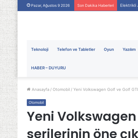
Elektrikl
Pazar, Ağustos 9 2026
Son Dakika Haberleri
Teknoloji
Telefon ve Tabletler
Oyun
Yazılım
HABER – DUYURU
Anasayfa
/
Otomobil
/
Yeni Volkswagen Golf ve Golf GTI s
Otomobil
Yeni Volkswagen G
serilerinin öne çık