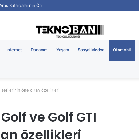
i Araç Bataryalarının Ömrü Nasıl Uzatılır?
internet
Donanım
Yaşam
Sosyal Medya
Otomobil
erilerinin öne çıkan özellikleri
olf ve Golf GTI
an özellikleri