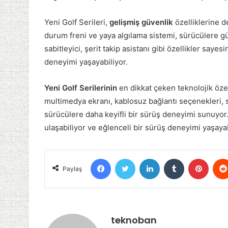
Yeni Golf Serileri,
gelişmiş güvenlik
özelliklerine d
durum freni ve yaya algılama sistemi, sürücülere gü
sabitleyici, şerit takip asistanı gibi özellikler say
deneyimi yaşayabiliyor.
Yeni Golf Serilerinin
en dikkat çeken teknolojik özel
multimedya ekranı, kablosuz bağlantı seçenekleri, se
sürücülere daha keyifli bir sürüş deneyimi sunuyor. 
ulaşabiliyor ve eğlenceli bir sürüş deneyimi yaşayab
Facebook
Twitter
LinkedIn
Tumblr
Pinter
Paylaş
teknoban