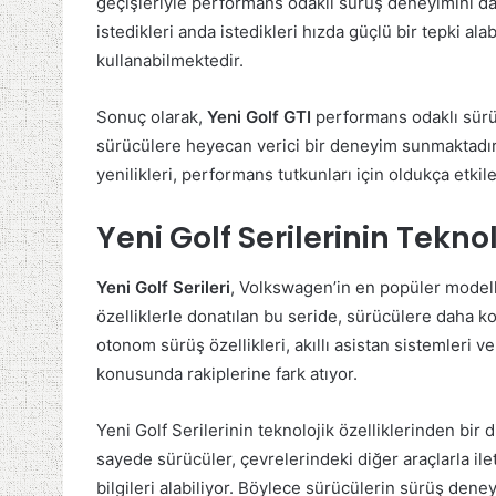
geçişleriyle performans odaklı sürüş deneyimini da
istedikleri anda istedikleri hızda güçlü bir tepki al
kullanabilmektedir.
Sonuç olarak,
Yeni Golf GTI
performans odaklı sürüş
sürücülere heyecan verici bir deneyim sunmaktadır
yenilikleri, performans tutkunları için oldukça etki
Yeni Golf Serilerinin Teknol
Yeni Golf Serileri
, Volkswagen’in en popüler modell
özelliklerle donatılan bu seride, sürücülere daha k
otonom sürüş özellikleri, akıllı asistan sistemleri ve
konusunda rakiplerine fark atıyor.
Yeni Golf Serilerinin teknolojik özelliklerinden bir 
sayede sürücüler, çevrelerindeki diğer araçlarla ilet
bilgileri alabiliyor. Böylece sürücülerin sürüş deney