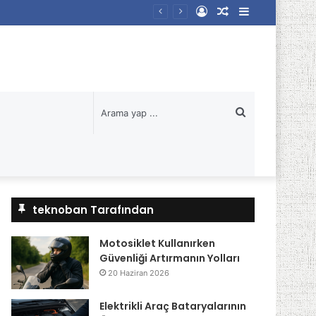
Kayıt
Rastgele
Kenar
Ol
Makale
Bölmesi
Arama
yap
...
teknoban Tarafından
Motosiklet Kullanırken
Güvenliği Artırmanın Yolları
20 Haziran 2026
Elektrikli Araç Bataryalarının