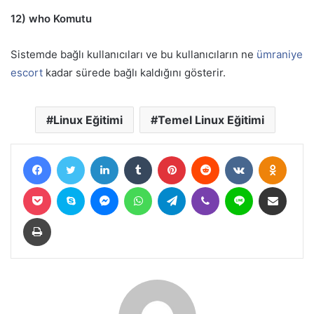
12) who Komutu
Sistemde bağlı kullanıcıları ve bu kullanıcıların ne
ümraniye
escort
kadar sürede bağlı kaldığını gösterir.
Linux Eğitimi
Temel Linux Eğitimi
Facebook
Twitter
LinkedIn
Tumblr
Pinterest
Reddit
VKontakte
Odnokl
Pocket
Skype
Messenger
WhatsApp
Telegram
Viber
Line
E-Posta ile paylaş
Yazdır