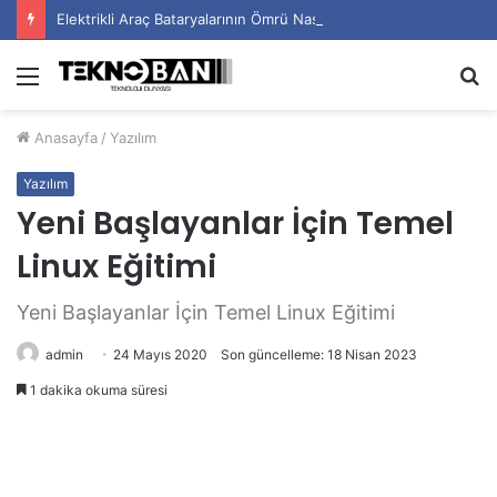
Elektrikli Araç Bataryalarının Ömrü Nasıl Uzatılır?
Menü
A
y
Anasayfa
/
Yazılım
...
Yazılım
Yeni Başlayanlar İçin Temel
Linux Eğitimi
Yeni Başlayanlar İçin Temel Linux Eğitimi
admin
24 Mayıs 2020
Son güncelleme: 18 Nisan 2023
1 dakika okuma süresi