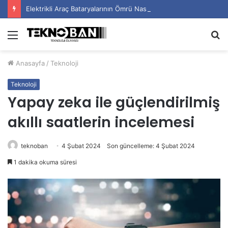
Elektrikli Araç Bataryalarının Ömrü Nasıl Uzatılır?
Menü
A
y
Anasayfa
/
Teknoloji
...
Teknoloji
Yapay zeka ile güçlendirilmiş
akıllı saatlerin incelemesi
teknoban
4 Şubat 2024
Son güncelleme: 4 Şubat 2024
1 dakika okuma süresi