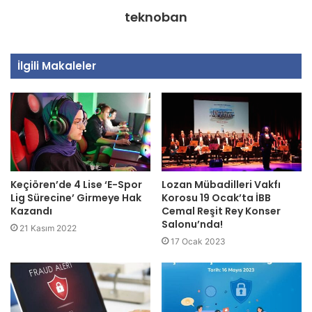
teknoban
İlgili Makaleler
Keçiören’de 4 Lise ‘E-Spor
Lozan Mübadilleri Vakfı
Lig Sürecine’ Girmeye Hak
Korosu 19 Ocak’ta İBB
Kazandı
Cemal Reşit Rey Konser
Salonu’nda!
21 Kasım 2022
17 Ocak 2023