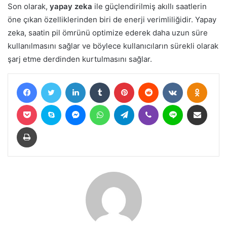
Son olarak,
yapay zeka
ile güçlendirilmiş akıllı saatlerin
öne çıkan özelliklerinden biri de enerji verimliliğidir. Yapay
zeka, saatin pil ömrünü optimize ederek daha uzun süre
kullanılmasını sağlar ve böylece kullanıcıların sürekli olarak
şarj etme derdinden kurtulmasını sağlar.
Facebook
Twitter
LinkedIn
Tumblr
Pinterest
Reddit
VKontakte
Odnokl
Pocket
Skype
Messenger
WhatsApp
Telegram
Viber
Line
E-Posta ile paylaş
Yazdır