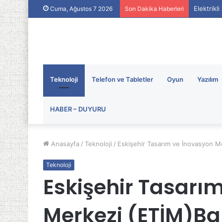
Elektrikl
Cuma, Ağustos 7 2026
Son Dakika Haberleri
Teknoloji
Telefon ve Tabletler
Oyun
Yazılım
HABER – DUYURU
Anasayfa
/
Teknoloji
/
Eskişehir Tasarım ve İnovasyon Mer
Teknoloji
Eskişehir Tasarı
Merkezi (ETİM)Ba