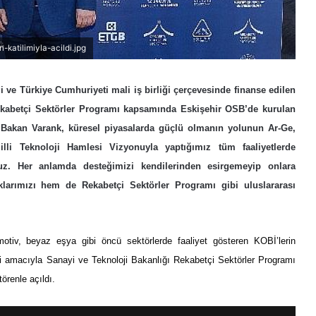
katilimiyla-acildi.jpg
 ve Türkiye Cumhuriyeti mali iş birliği çerçevesinde finanse edilen
Rekabetçi Sektörler Programı kapsamında Eskişehir OSB’de kurulan
 Bakan Varank, küresel piyasalarda güçlü olmanın yolunun Ar-Ge,
illi Teknoloji Hamlesi Vizyonuyla yaptığımız tüm faaliyetlerde
ruz. Her anlamda desteğimizi kendilerinden esirgemeyip onlara
larımızı hem de Rekabetçi Sektörler Programı gibi uluslararası
omotiv, beyaz eşya gibi öncü sektörlerde faaliyet gösteren KOBİ’lerin
esi amacıyla Sanayi ve Teknoloji Bakanlığı Rekabetçi Sektörler Programı
renle açıldı.