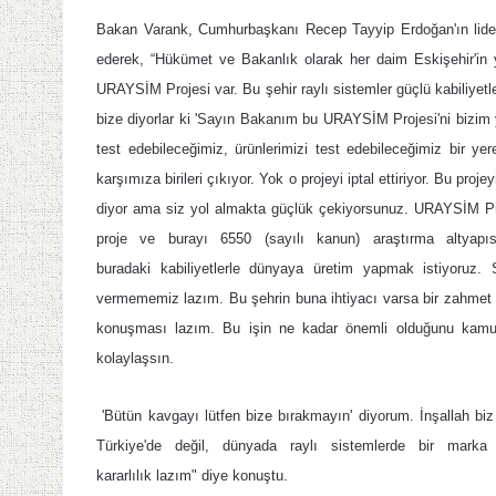
Bakan Varank, Cumhurbaşkanı Recep Tayyip Erdoğan'ın liderli
ederek, “Hükümet ve Bakanlık olarak her daim Eskişehir'in 
URAYSİM Projesi var. Bu şehir raylı sistemler güçlü kabiliyetl
bize diyorlar ki 'Sayın Bakanım bu URAYSİM Projesi'ni bizim y
test edebileceğimiz, ürünlerimizi test edebileceğimiz bir ye
karşımıza birileri çıkıyor. Yok o projeyi iptal ettiriyor. Bu projey
diyor ama siz yol almakta güçlük çekiyorsunuz. URAYSİM Pro
proje ve burayı 6550 (sayılı kanun) araştırma altyapıs
buradaki kabiliyetlerle dünyaya üretim yapmak istiyoruz.
vermememiz lazım. Bu şehrin buna ihtiyacı varsa bir zahmet bur
konuşması lazım. Bu işin ne kadar önemli olduğunu kamuo
kolaylaşsın.
'Bütün kavgayı lütfen bize bırakmayın' diyorum. İnşallah b
Türkiye'de değil, dünyada raylı sistemlerde bir marka
kararlılık lazım" diye konuştu.