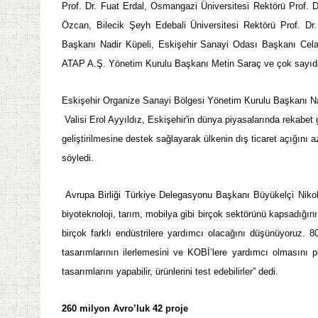
Prof. Dr. Fuat Erdal, Osmangazi Üniversitesi Rektörü Prof. 
Özcan, Bilecik Şeyh Edebali Üniversitesi Rektörü Prof. D
Başkanı Nadir Küpeli, Eskişehir Sanayi Odası Başkanı Celale
ATAP A.Ş. Yönetim Kurulu Başkanı Metin Saraç ve çok sayıda 
Eskişehir Organize Sanayi Bölgesi Yönetim Kurulu Başkanı Na
Valisi Erol Ayyıldız, Eskişehir'in dünya piyasalarında rekabet 
geliştirilmesine destek sağlayarak ülkenin dış ticaret açığını a
söyledi.
Avrupa Birliği Türkiye Delegasyonu Başkanı Büyükelçi Niko
biyoteknoloji, tarım, mobilya gibi birçok sektörünü kapsadığın
birçok farklı endüstrilere yardımcı olacağını düşünüyoruz. 
tasarımlarının ilerlemesini ve KOBİ’lere yardımcı olmasını 
tasarımlarını yapabilir, ürünlerini test edebilirler” dedi.
260 milyon Avro’luk 42 proje