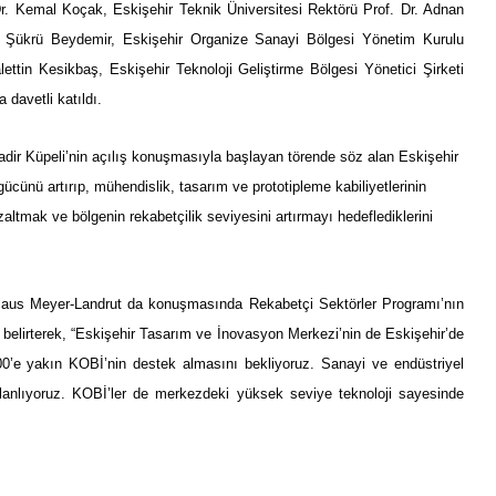
Dr. Kemal Koçak, Eskişehir Teknik Üniversitesi Rektörü Prof. Dr. Adnan
r. Şükrü Beydemir, Eskişehir Organize Sanayi Bölgesi Yönetim Kurulu
ttin Kesikbaş, Eskişehir Teknoloji Geliştirme Bölgesi Yönetici Şirketi
davetli katıldı.
dir Küpeli’nin açılış konuşmasıyla başlayan törende söz alan
Eskişehir
gücünü artırıp, mühendislik, tasarım ve prototipleme kabiliyetlerinin
zaltmak ve bölgenin rekabetçilik seviyesini artırmayı hedeflediklerini
laus Meyer-Landrut da konuşmasında Rekabetçi Sektörler Programı’nın
ı belirterek, “Eskişehir Tasarım ve İnovasyon Merkezi’nin de Eskişehir’de
800’e yakın KOBİ’nin destek almasını bekliyoruz. Sanayi ve endüstriyel
planlıyoruz. KOBİ’ler de merkezdeki yüksek seviye teknoloji sayesinde