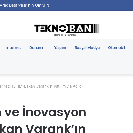
i Araç Bataryalarının Ömrü Nasıl Uzatılır?
internet
Donanım
Yaşam
Sosyal Medya
Otomobil
kezi (ETİM)Bakan Varank’ın Katılımıyla Açıldı
m ve İnovasyon
kan Varank’ın