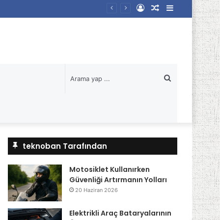
Kayıt
Rastgele
Kenar
Ol
Makale
Bölmesi
Arama
yap
...
teknoban Tarafından
Motosiklet Kullanırken
Güvenliği Artırmanın Yolları
20 Haziran 2026
Elektrikli Araç Bataryalarının