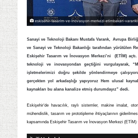
eskisehir-tasarim-ve-inovasyon-merkezi-etimbakan-varankin-
Sanayi ve Teknoloji Bakanı Mustafa Varank, Avrupa Birliği
ve Sanayi ve Teknoloji Bakanlığı tarafından yürütülen 
Eskişehir Tasarım ve İnovasyon Merkezi’ni (ETİM) açtı.
teknoloji ve inovasyondan geçtiğini vurgulayarak, “M
işletmelerimizi doğru şekilde yönlendirmeye çalışıyo
gerçekten yol arkadaşlığı yapıyoruz Hem ulusal kaynak
kaynakları bu alana kanalize etmiş durumdayız” dedi.
Eskişehir’de havacılık, raylı sistemler, makine imalat, ot
mühendislik, tasarım ve prototipleme ihtiyaçlarının giderilm
kapsamında Eskişehir Tasarım ve İnovasyon Merkezi (ETİM) tö