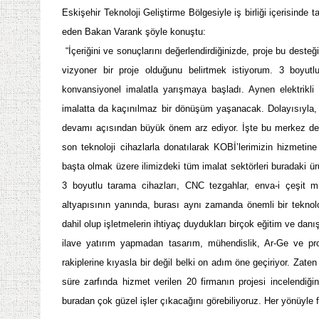
Eskişehir Teknoloji Geliştirme Bölgesiyle iş birliği içerisind
eden Bakan Varank şöyle konuştu:
“İçeriğini ve sonuçlarını değerlendirdiğinizde, proje bu dest
vizyoner bir proje olduğunu belirtmek istiyorum. 3 boyutlu
konvansiyonel imalatla yarışmaya başladı. Aynen elektrikli a
imalatta da kaçınılmaz bir dönüşüm yaşanacak. Dolayısıyla, 
devamı açısından büyük önem arz ediyor. İşte bu merkez de
son teknoloji cihazlarla donatılarak KOBİ’lerimizin hizmeti
başta olmak üzere ilimizdeki tüm imalat sektörleri buradaki ür
3 boyutlu tarama cihazları, CNC tezgahlar, enva-i çeşit m
altyapısının yanında, burası aynı zamanda önemli bir teknol
dahil olup işletmelerin ihtiyaç duydukları birçok eğitim ve danı
ilave yatırım yapmadan tasarım, mühendislik, Ar-Ge ve proto
rakiplerine kıyasla bir değil belki on adım öne geçiriyor. Zat
süre zarfında hizmet verilen 20 firmanın projesi incelendiğin
buradan çok güzel işler çıkacağını görebiliyoruz. Her yönüyle 