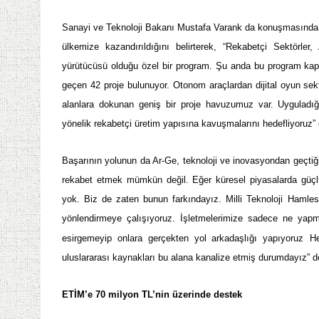
Sanayi ve Teknoloji Bakanı Mustafa Varank da konuşmasında 
ülkemize kazandırıldığını belirterek, “Rekabetçi Sektörler
yürütücüsü olduğu özel bir program. Şu anda bu program ka
geçen 42 proje bulunuyor. Otonom araçlardan dijital oyun sek
alanlara dokunan geniş bir proje havuzumuz var. Uyguladığımız
yönelik rekabetçi üretim yapısına kavuşmalarını hedefliyoruz”
Başarının yolunun da Ar-Ge, teknoloji ve inovasyondan geçtiği
rekabet etmek mümkün değil. Eğer küresel piyasalarda güçlü
yok. Biz de zaten bunun farkındayız. Milli Teknoloji Hamlesi
yönlendirmeye çalışıyoruz. İşletmelerimize sadece ne yapma
esirgemeyip onlara gerçekten yol arkadaşlığı yapıyoruz
H
uluslararası kaynakları bu alana kanalize etmiş durumdayız” d
ETİM’e 70 milyon TL’nin üzerinde destek