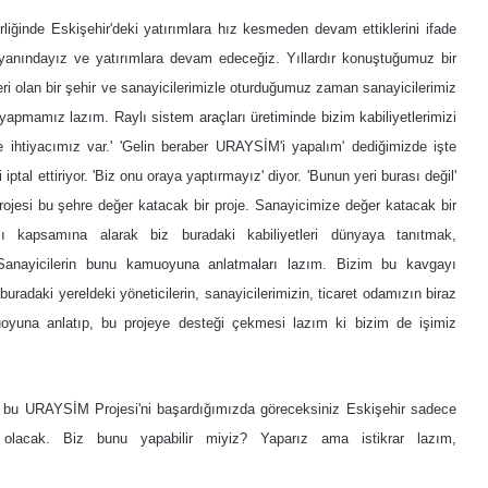
ğinde Eskişehir'deki yatırımlara hız kesmeden devam ettiklerini ifade
yanındayız ve yatırımlara devam edeceğiz. Yıllardır konuştuğumuz bir
eri olan bir şehir ve sanayicilerimizle oturduğumuz zaman sanayicilerimiz
apmamız lazım. Raylı sistem araçları üretiminde bizim kabiliyetlerimizi
re ihtiyacımız var.' 'Gelin beraber URAYSİM'i yapalım' dediğimizde işte
i iptal ettiriyor. 'Biz onu oraya yaptırmayız' diyor. 'Bunun yeri burası değil'
jesi bu şehre değer katacak bir proje. Sanayicimize değer katacak bir
ı kapsamına alarak biz buradaki kabiliyetleri dünyaya tanıtmak,
 Sanayicilerin bunu kamuoyuna anlatmaları lazım. Bizim bu kavgayı
adaki yereldeki yöneticilerin, sanayicilerimizin, ticaret odamızın biraz
yuna anlatıp, bu projeye desteği çekmesi lazım ki bizim de işimiz
iz bu URAYSİM Projesi'ni başardığımızda göreceksiniz Eskişehir sadece
 olacak. Biz bunu yapabilir miyiz? Yaparız ama istikrar lazım,