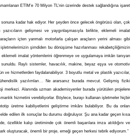
e tamamlanan ETİM’e 70 Milyon TL’nin üzerinde destek sağlandığına işaret
eği sonuna kadar hak ediyor. Her şeyden önce gelecek öngörüsü olan, çok
 yazıcıların gelişmesi ve yaygınlaşmasıyla birlikte, eklemeli imalat
raçların içten yanmalı motorlarla çalışan araçların yerini alması gibi
işletmelerimizin şimdiden bu dönüşüme hazırlanması rekabetçiliğimizin
 eklemeli imalat yöntemlerini öğrenmeye ve uygulamaya imkân tanıyan
ne sunuldu. Raylı sistemler, havacılık, makine, beyaz eşya ve otomotiv
ün ve hizmetlerden faydalanabiliyor. 3 boyutlu metal ve plastik yazıcılar,
ühendislik yazılımları… Ne ararsanız burada mevcut. Gelişmiş fiziki
oji merkezi. Alanında uzman akademisyenler burada yürütülen projelere
şmanlık hizmetini verebiliyorlar. Böylece, burayı kullanan işletmeler hiçbir
tip üretme kabiliyetlerini geliştirme imkânı bulabiliyor. Bu da onları
en elde edilen ilk sonuçlar bu durumu doğruluyor. Şu ana kadar geçen kısa
de, özellikle kalıp üretiminde çok önemli başarılara imza atıldığını ve
fark oluşturacak, önemli bir proje, emeği geçen herkesi tebrik ediyorum.”