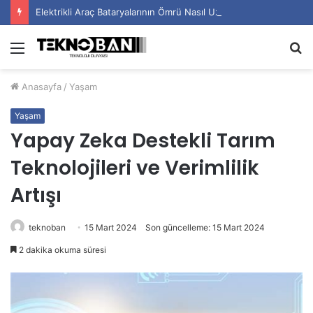
Elektrikli Araç Bataryalarının Ömrü Nasıl Uzatılır?
Menü
A
y
Anasayfa
/
Yaşam
...
Yaşam
Yapay Zeka Destekli Tarım
Teknolojileri ve Verimlilik
Artışı
teknoban
15 Mart 2024
Son güncelleme: 15 Mart 2024
2 dakika okuma süresi