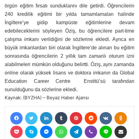
örgün eğitim fırsatı sunduklarını dile getirdi. Öğrencilerin
240 kredilik eğitimi bir yılda tamamlamaları halinde
İngiltere’ye gidip kampüste eğitimlerine devam
edebileceklerini söyleyen Öziş, bu öğrencilere part-time
çalışma imkanı verildiğini de sözlerine ekledi. Ayrıca en
büyük imkanlardan biri olarak İngiltere’de alınan bu eğitim
sonrasında öğrencilerin 2 yıllık tam zamanlı oturum izni
alabilmeleri mümkün olduğunu belirtti. Öziş, aynı zamanda
online olarak yüksek lisans ve doktora imkanın da Global
Education Career Centre Enstitü’sü tarafından
sunulduğunu da sözlerine ekledi.
Kaynak: (BYZHA) – Beyaz Haber Ajansı
Facebook
Twitter
LinkedIn
Tumblr
Pinterest
Reddit
VKontakte
Odnokl
Pocket
Skype
Messenger
WhatsApp
Telegram
Viber
Line
E-Posta ile paylaş