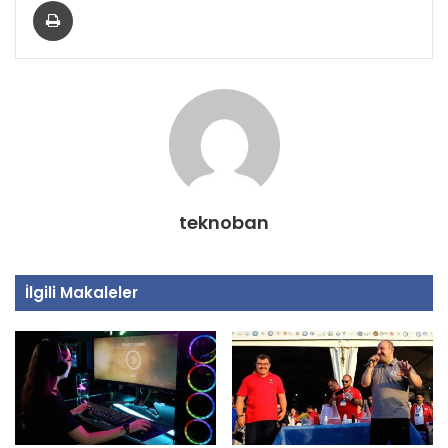
Yazdır
teknoban
İlgili Makaleler