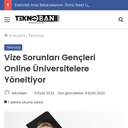
Elektrikli Araç Bataryalarının Ömrü Nasıl Uzatılır?
Menü
A
y
Anasayfa
/
Teknoloji
...
Teknoloji
Vize Sorunları Gençleri
Online Üniversitelere
Yöneltiyor
teknoban
6 Eylül 2022
Son güncelleme: 6 Eylül 2022
1 dakika okuma süresi