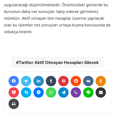
uygulanacağı düşünülmektedir. Önümüzdeki günlerde bu
durumun daha net sonuçları takip ederek görmemiz
mümkün. Aktif olmayan tüm hesaplar üzerine yapılacak
olan bu işlemler net sonuçları ortaya koyma konusunda da
oldukça önemli.
Twitter Aktif Olmayan Hesapları Silecek
Facebook
Twitter
LinkedIn
Tumblr
Pinterest
Reddit
VKontakte
Odnokl
Pocket
Skype
Messenger
WhatsApp
Telegram
Viber
Line
E-Posta ile paylaş
Yazdır